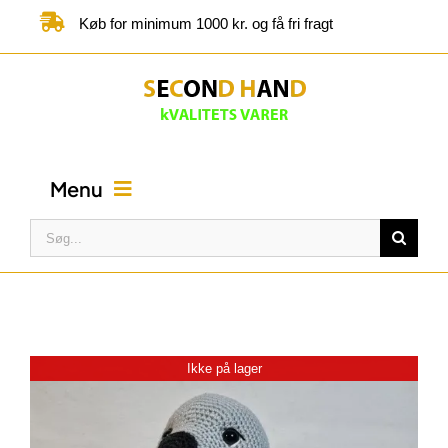
Skip
Køb for minimum 1000 kr. og få fri fragt
to
content
Menu
Søg
efter:
FORSIDE
BUTIK
Ikke på lager
KATEGORIER