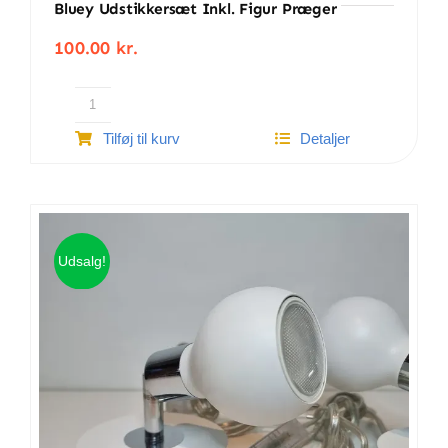
Bluey Udstikkersæt Inkl. Figur Præger
100.00
kr.
Bluey
Tilføj til kurv
Detaljer
udstikkersæt
inkl.
figur
præger
antal
Udsalg!