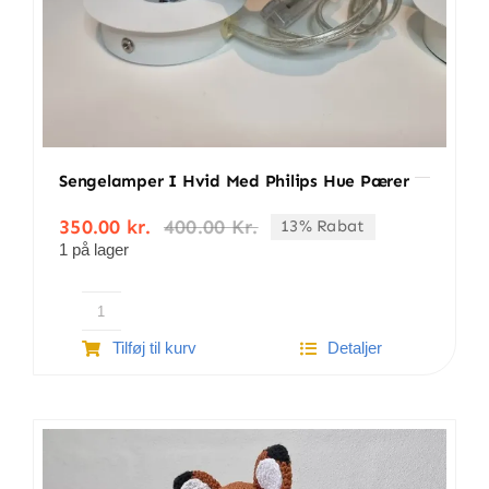
Sengelamper I Hvid Med Philips Hue Pærer
350.00
kr.
400.00
Kr.
13% Rabat
Den
Den
1 på lager
oprindelige
aktuelle
pris
pris
var:
er:
400.00 kr..
350.00 kr..
Sengelamper
Tilføj til kurv
Detaljer
i
hvid
med
Philips
Hue
pærer