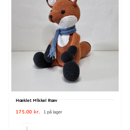
antal
Hæklet Mikkel Ræv
175.00
kr.
1 på lager