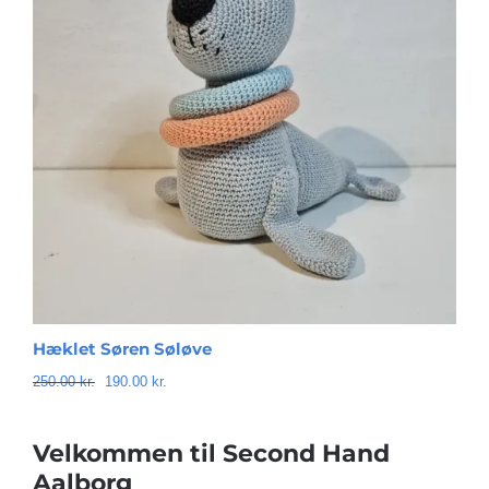
BETINGELSER
TILBUD
SENESTE PRODUKTER
KONTAKT
LOGIN
Ho
Hæklet Søren Søløve
Den
Den
75
250.00
kr.
190.00
kr.
oprindelige
aktuelle
pris
pris
var:
er:
Velkommen til Second Hand
250.00 kr..
190.00 kr..
Aalborg