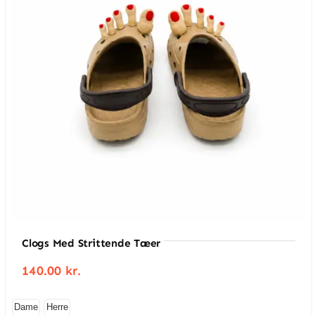
Sikker brug med LED‑fyrfadslys
Mulighed for mængderabat
Find meget mere inspiration i vores Kategori 3D
Print
HER
Clogs Med Strittende Tæer
140.00
kr.
Dame
Herre