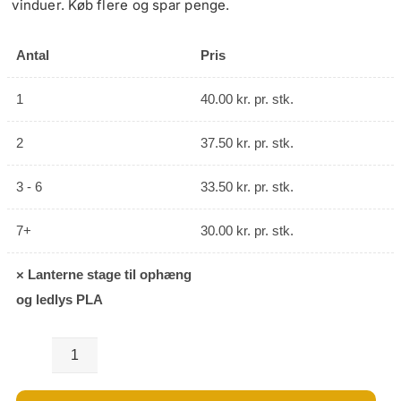
vinduer. Køb flere og spar penge.
Antal
Pris
1
40.00
kr.
pr. stk.
2
37.50
kr.
pr. stk.
3 - 6
33.50
kr.
pr. stk.
7+
30.00
kr.
pr. stk.
×
Lanterne stage til ophæng
og ledlys PLA
Lanterne
stage