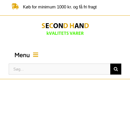
Skip
Køb for minimum 1000 kr. og få fri fragt
to
content
Menu
Søg
efter:
FORSIDE
BUTIK
KATEGORIER