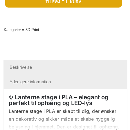
TILFØJ TIL KURV
til
ophæng
og
Kategorier =
3D Print
ledlys
PLA
antal
Beskrivelse
Yderligere information
✨ Lanterne stage i PLA – elegant og
perfekt til ophæng og LED‑lys
Lanterne stage i PLA er skabt til dig, der ønsker
en dekorativ og sikker måde at skabe hyggelig
belysning i hjemmet. Den er designet til ophæng,