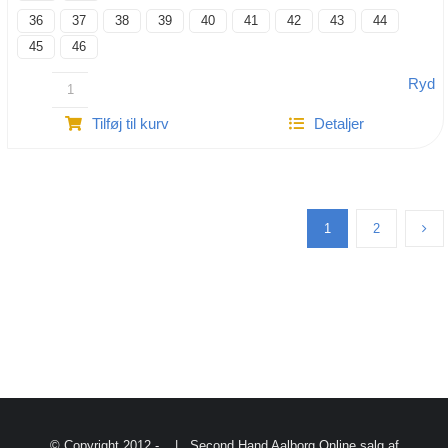
36
37
38
39
40
41
42
43
44
45
46
Ryd
Clogs
Tilføj til kurv
Detaljer
med
strittende
tæer
antal
1
2
© Copyright 2012 -
| Second Hand Aalborg
Online salg af