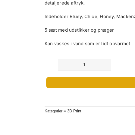
detaljerede aftryk.
Indeholder Bluey, Chloe, Honey, Macken
5 sæt med udstikker og præger
Kan vaskes i vand som er lidt opvarmet
Bluey
udstikkersæt
inkl.
figur
præger
Kategorier =
3D Print
antal