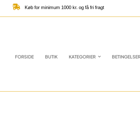
Skip
Køb for minimum 1000 kr. og få fri fragt
to
content
FORSIDE
BUTIK
KATEGORIER
BETINGELSE