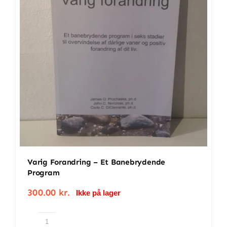
BETINGELSER
TILBUD
SENESTE PRODUKTER
KONTAKT
LOGIN
Varig Forandring – Et Banebrydende
Program
300.00
kr.
Ikke på lager
Varig