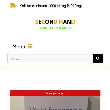
Skip
Køb for minimum 1000 kr. og få fri fragt
to
content
Menu
Søg
efter:
FORSIDE
BUTIK
Ikke på lager
KATEGORIER