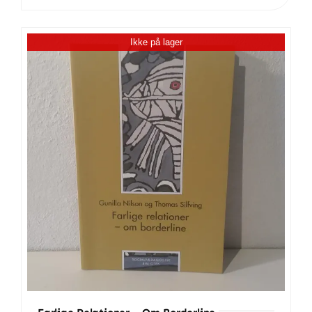
samarbejde
mellem
Ikke på lager
personale
og
forældre
antal