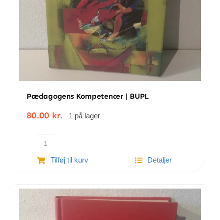
Pædagogens Kompetencer | BUPL
80.00
kr.
1 på lager
Pædagogens
Tilføj til kurv
Detaljer
kompetencer
|
BUPL
antal