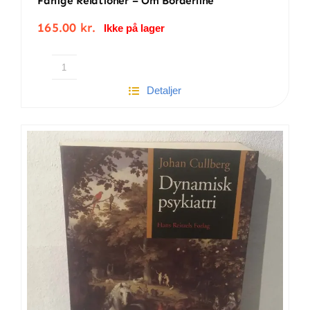
Farlige Relationer – Om Borderline
165.00
kr.
Ikke på lager
Farlige
Detaljer
relationer
–
Om
Borderline
antal