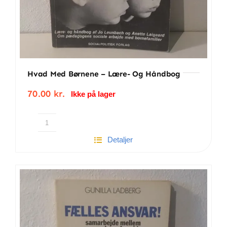
Hvad Med Børnene – Lære- Og Håndbog
70.00
kr.
Ikke på lager
Hvad
Detaljer
med
børnene
-
lære-
og
håndbog
antal