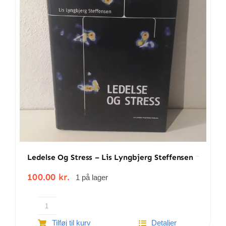
Ledelse Og Stress – Lis Lyngbjerg Steffensen
100.00
kr.
1 på lager
Ledelse
Tilføj til kurv
Detaljer
og