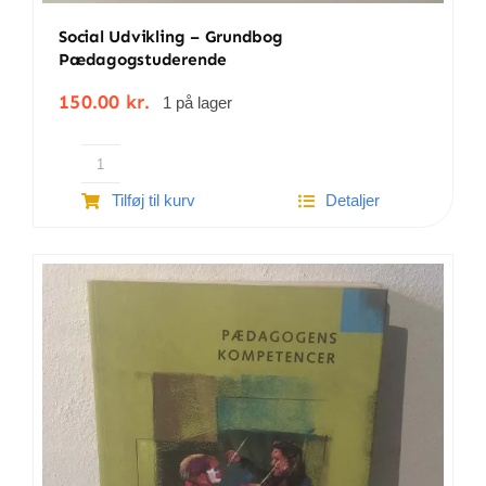
Social Udvikling – Grundbog
Pædagogstuderende
150.00
kr.
1 på lager
Social
Tilføj til kurv
Detaljer
udvikling
-
Grundbog
pædagogstuderende
antal