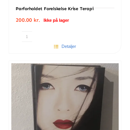
Parforholdet Forelskelse Krise Terapi
200.00
kr.
Ikke på lager
Parforholdet
Detaljer
forelskelse
krise
terapi
antal