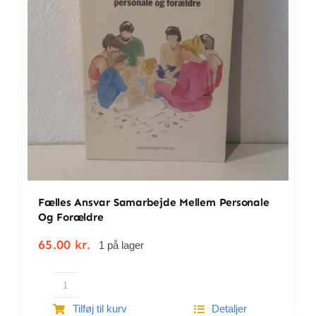
Fælles Ansvar Samarbejde Mellem Personale
Og Forældre
65.00
kr.
1 på lager
Fælles
Tilføj til kurv
Detaljer
ansvar