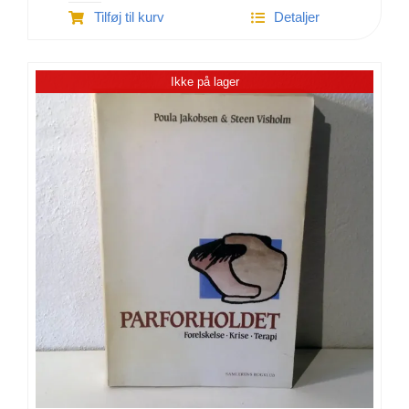
Tilføj til kurv
Detaljer
pædagogisk
ordbog
antal
Ikke på lager