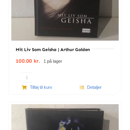
Mit Liv Som Geisha | Arthur Golden
100.00
kr.
1 på lager
Mit
Tilføj til kurv
Detaljer
liv
som
Geisha
|
Arthur
Golden
antal