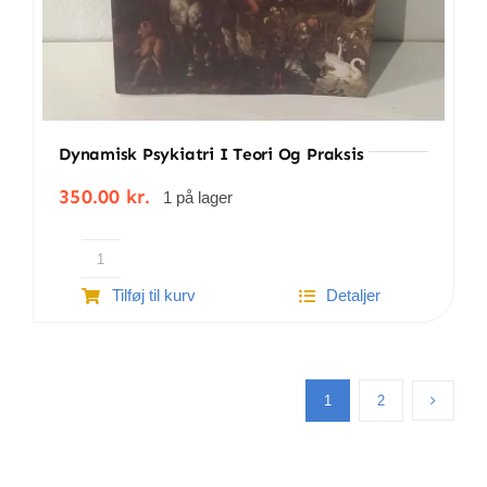
Dynamisk Psykiatri I Teori Og Praksis
350.00
kr.
1 på lager
Dynamisk
Tilføj til kurv
Detaljer
psykiatri
i
teori
og
praksis
1
2
antal