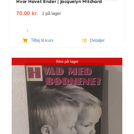
Hvor Havet Ender | Jacquelyn Mitchard
70.00
kr.
1 på lager
Hvor
Tilføj til kurv
Detaljer
havet
ender
|
Ikke på lager
Jacquelyn
Mitchard
antal