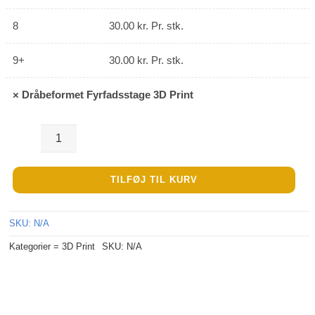
8
30.00
kr.
Pr. stk.
9+
30.00
kr.
Pr. stk.
×
Dråbeformet Fyrfadsstage 3D Print
Dråbeformet
Fyrfadsstage
TILFØJ TIL KURV
3D
Print
SKU:
N/A
antal
Kategorier =
3D Print
SKU:
N/A