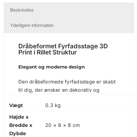
Beskrivelse
Yderligere information
Dråbeformet Fyrfadsstage 3D
Print
i Rillet Struktur
Elegant og moderne design
Den dråbeformede fyrfadsstage er skabt
til dig, der ønsker en dekorativ og
stemningsfuld tilføjelse til hjemmet. Den
0.3 kg
Vægt
måler 22 cm i højden og 8 cm i bredden,
hvilket giver den en harmonisk og slank
Højde x
form, der passer perfekt på både hylder,
20 × 8 × 8 cm
Bredde x
borde og vindueskarme. Designet er
Dybde