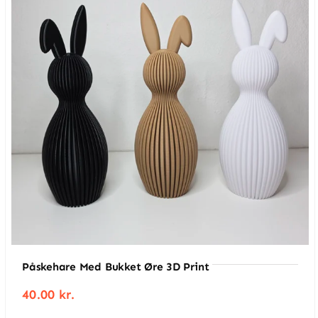
rummet en varm og indbydende
atmosfære. Den fungerer både som
enkeltstående dekoration og som del af
en større opstilling med andre lys eller
figurer. Mange vælger at kombinere flere
stager i forskellige farver eller størrelser
for at skabe et personligt udtryk.
Perfekt til gave eller indretning
Den dråbeformede fyrfadsstage er oplagt
som gave til familie, venner eller
kollegaer, der sætter pris på moderne
design og unikke detaljer. Den passer ind
i både minimalistiske, nordiske og mere
Påskehare Med Bukket Øre 3D Print
kreative hjem, hvilket gør den til en alsidig
40.00
kr.
og populær gaveidé.