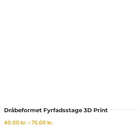
Dråbeformet Fyrfadsstage 3D Print
Prisinterval:
40.00
kr.
–
75.00
kr.
40.00 kr.
til
75.00 kr.