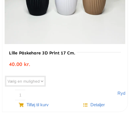
Lille Påskehare 3D Print 17 Cm.
40.00
kr.
Ryd
Lille
Tilføj til kurv
Detaljer
påskehare
3D
Print
17