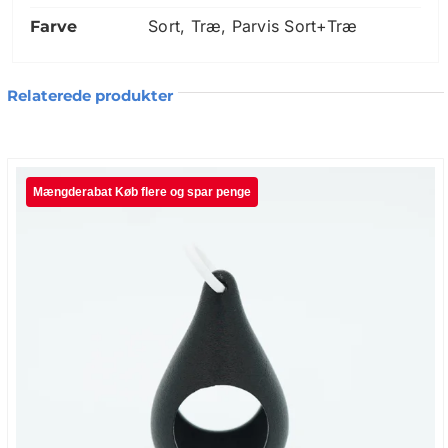
inspireret af organiske former, som
Sort, Træ, Parvis Sort+Træ
Farve
skaber en rolig og naturlig æstetik i
rummet.
Relaterede produkter
Rillet struktur med flot lysspil
Dråbeformet Fyrfadsstage 3D Print er
printet i en smuk rillet struktur, der giver
et levende spil, når lyset rammer
overfladen. Den særlige form gør, at lyset
fra et LED‑fyrfadslys reflekteres blødt ud i
rummet og skaber en hyggelig
atmosfære. Den er designet til brug med
batteridrevne fyrfadslys, hvilket gør den
både sikker og praktisk i hverdagen.
Dråbeformet Fyrfadsstage 3D Print – 3D