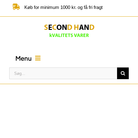
Skip
Køb for minimum 1000 kr. og få fri fragt
to
content
Menu
Søg
efter:
FORSIDE
BUTIK
KATEGORIER