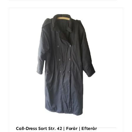
str.
38
sort
antal
Call-Dress Sort Str. 42 | Forår | Efterår