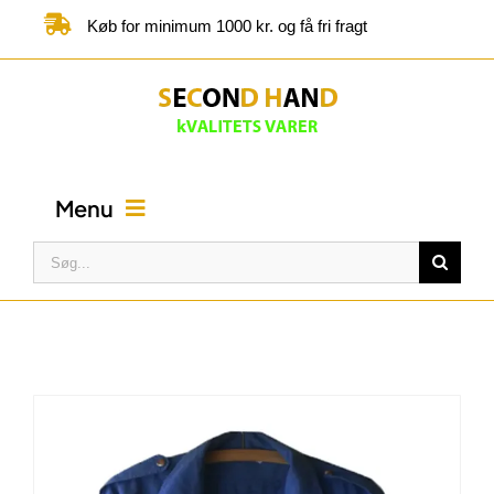
Skip
Køb for minimum 1000 kr. og få fri fragt
to
content
Menu
Søg
efter:
FORSIDE
BUTIK
KATEGORIER