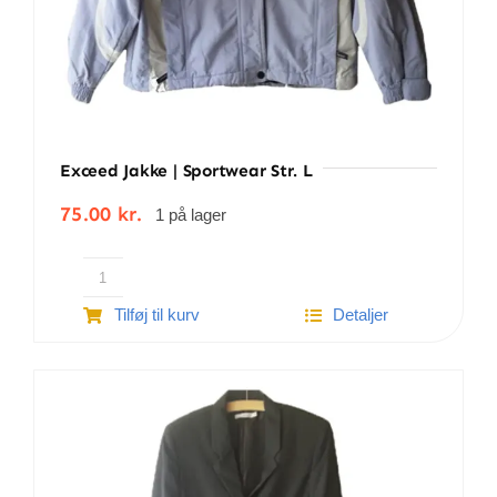
Exceed Jakke | Sportwear Str. L
75.00
kr.
1 på lager
Exceed
Tilføj til kurv
Detaljer
jakke
|
Sportwear str. L
antal