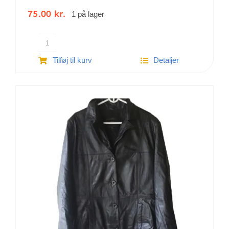
75.00
kr.
1 på lager
Call-
Tilføj til kurv
Detaljer
dress sort
str. 42
|
Forår
|
Efterår
antal