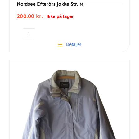
Nordsee Efterårs Jakke Str. M
200.00
kr.
Ikke på lager
Nordsee
Detaljer
efterårs
jakke
str.
M
antal