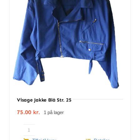
BETINGELSER
TILBUD
SENESTE PRODUKTER
KONTAKT
LOGIN
Visage Jakke Blå Str. 25
75.00
kr.
1 på lager
Visage