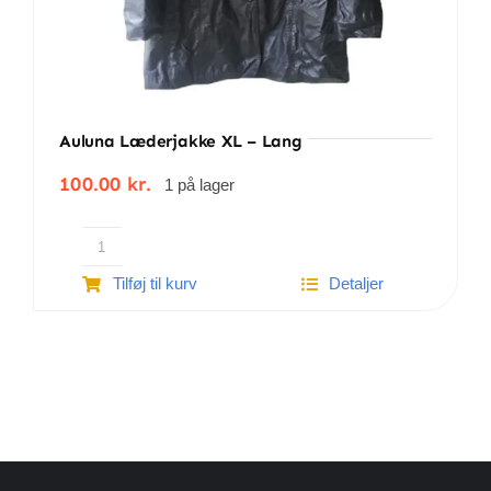
Auluna Læderjakke XL – Lang
100.00
kr.
1 på lager
Auluna
Tilføj til kurv
Detaljer
læderjakke
XL
-
Lang
antal