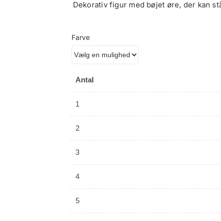
Dekorativ figur med bøjet øre, der kan s
Farve
Antal
1
2
3
4
5