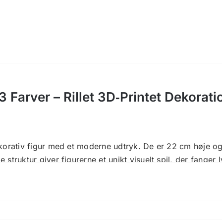
antal
 3 Farver – Rillet 3D‑Printet Dekorat
ekorativ figur med et moderne udtryk. De er 22 cm høje og
struktur giver figurerne et unikt visuelt spil, der fanger
en rytmisk rilleeffekt, hvor afstanden mellem rillerne fø