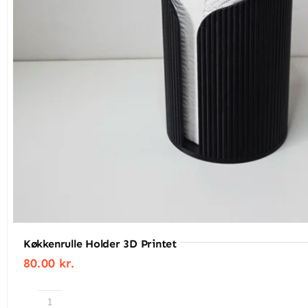
Selvom figurerne er oplagte som påskepynt, funge
fremme i stuen, på kontoret eller i entreen. De tr
Designet med Balance og Stabilitet
Basens diameter er udregnet i forhold til figurens hø
selv når de placeres på smalle hylder eller vindue
Et Dekorativt Valg til Enhver Webshopkunde
Hvis du leder efter moderne påskepynt med et unikt
måde, der gør dem til en favorit i enhver indretning
Køkkenrulle Holder 3D Printet
Find mere inspiration i vores kategori 3d print
HER
80.00
kr.