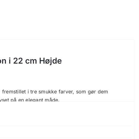
ion i 22 cm Højde
 fremstillet i tre smukke farver, som gør dem
 lyset på en elegant måde.
lger en fastlagt sekvens. Dette mønster er udregnet