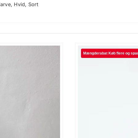
 en harmonisk overflade. Resultatet er en figur, der både
arve, Hvid, Sort
charmerende udtryk. Formen er skabt med en let asymmetri,
ne og klassiske hjem.
Alene – Eller Endnu Bedre Sammen
 en hylde, et bord eller en vindueskarm. Flere harer samme
 Kombinationen af højde, form og struktur gør dem ideelle
me at flytte rundt, samtidig med at de står stabilt. Den 3D
 et professionelt udtryk, som holder sig flot år efter år.