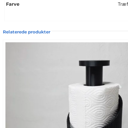
efter en simpel geometrisk progression, som sikrer
Træf
Farve
Et Bøjet Øre, der Giver Personlighed
Det karakteristiske bøjede øre giver hver hare et 
Relaterede produkter
gør dem særligt velegnede som pynt i både moder
Påskehare med bukket øre 3D Print – Står Smukt 
En enkelt hare kan skabe et stilrent fokuspunkt på
og de rillede overflader komplementerer hinanden.
3D‑Printet Kvalitet med Fokus på Holdbarhed
Materialet er let, men robust. Det gør figurerne nem
hvor hver rille fremstår skarp og præcis. Dette giver
Perfekt til Påske, Men Også Hele Året