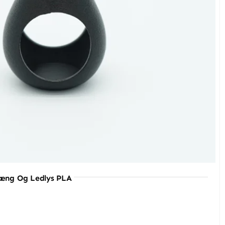
oderne udtryk gør dem velegnede til at stå
rige farver.
stabilitet. Dette betyder, at harerne står sikkert,
ombinerer design, kvalitet og personlighed på en
hæng Og Ledlys PLA