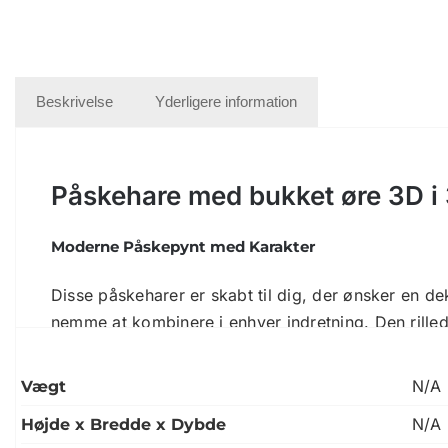
Beskrivelse
Yderligere information
Påskehare med bukket øre 3D
i
Moderne Påskepynt med Karakter
Disse påskeharer er skabt til dig, der ønsker en d
nemme at kombinere i enhver indretning. Den rillede 
Rillet Struktur med Matematisk Præcision
N/A
Vægt
Påskehare med bukket øre 3D Print er designet med 
N/A
Højde x Bredde x Dybde