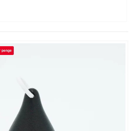
 virker rolig og dynamisk på samme tid.
 der gør figuren mere levende. Denne lille detalje
n giver en stærkere visuel helhed, hvor farverne
 til at skabe en samlet påskestemning.
‑printede konstruktion sikrer en ensartet finish,