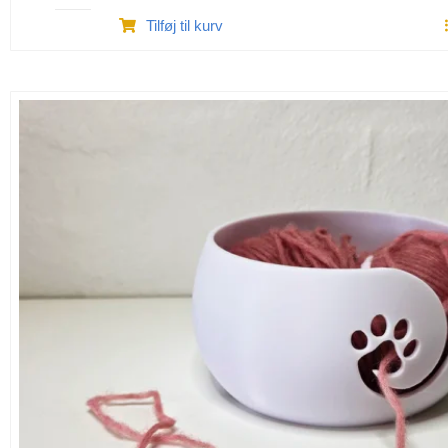
Køkkenrulle
Tilføj til kurv
holder
3D
printet
antal