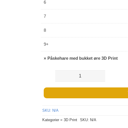
6
7
8
9+
×
Påskehare med bukket øre 3D Print
Påskehare
med
bukket
øre
SKU:
N/A
3D
Kategorier =
3D Print
SKU:
N/A
Print