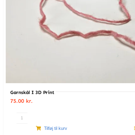
Garnskål I 3D Print
75.00
kr.
Garnskål
Tilføj til kurv
i