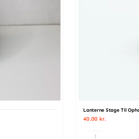
rer de også som helårsdekoration. Deres enkle form og m
e farver giver mulighed for at matche dem med sæsonens øv
jde efter en simpel proportionalformel, der sikrer optimal 
skarme.
 udtryk, er disse rillede påskeharer et oplagt valg. De k
.
Lanterne Stage Til Op
40.00
kr.