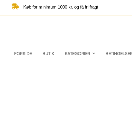
Skip
Køb for minimum 1000 kr. og få fri fragt
to
content
FORSIDE
BUTIK
KATEGORIER
BETINGELSE