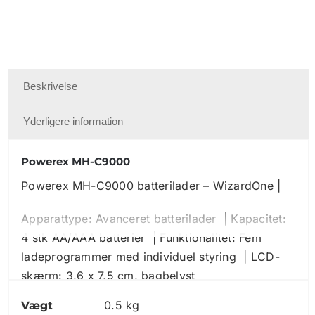
Beskrivelse
Yderligere information
Powerex MH-C9000
Powerex MH-C9000 batterilader – WizardOne |
Apparattype: Avanceret batterilader | Kapacitet:
4 stk AA/AAA batterier | Funktionalitet: Fem
ladeprogrammer med individuel styring | LCD-
skærm: 3,6 x 7,5 cm, bagbelyst
0.5 kg
Vægt
Denne batterilader er brugt få gange og virker,