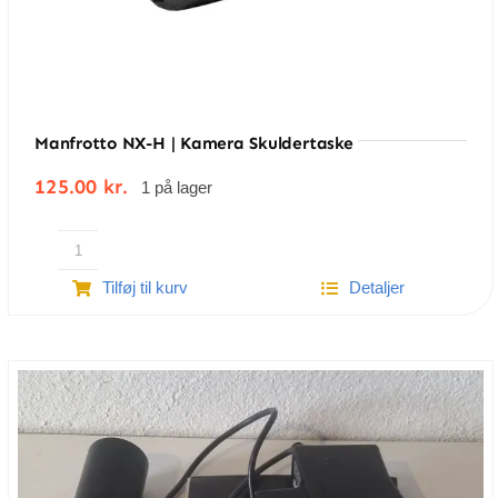
Manfrotto NX-H | Kamera Skuldertaske
125.00
kr.
1 på lager
Manfrotto
Tilføj til kurv
Detaljer
NX-
H
|
Kamera
skuldertaske
antal