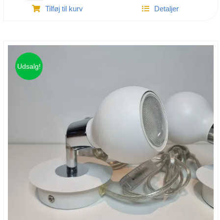
Tilføj til kurv
Detaljer
Arrow
bluetooth
headset
antal
Udsalg!