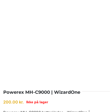
BETINGELSER
TILBUD
SENESTE PRODUKTER
KONTAKT
LOGIN
Powerex MH-C9000 | WizardOne
200.00
kr.
Ikke på lager