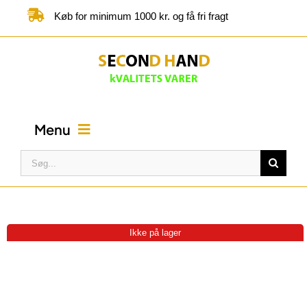
Skip
Køb for minimum 1000 kr. og få fri fragt
to
content
Menu
Søg
efter:
FORSIDE
BUTIK
Ikke på lager
KATEGORIER