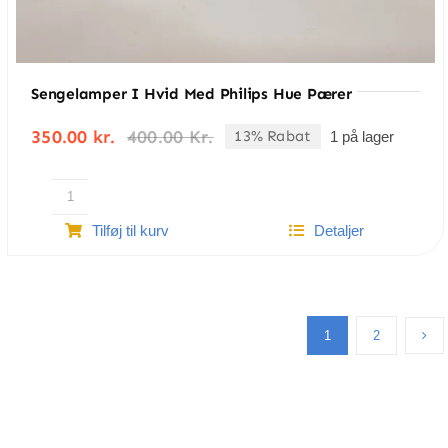
Sengelamper I Hvid Med Philips Hue Pærer
350.00
kr.
400.00
Kr.
13% Rabat
1 på lager
Den
Den
oprindelige
aktuelle
pris
pris
var:
er:
Sengelamper
400.00 kr..
350.00 kr..
Tilføj til kurv
Detaljer
i
hvid
med
Philips
Hue
1
2
pærer
antal