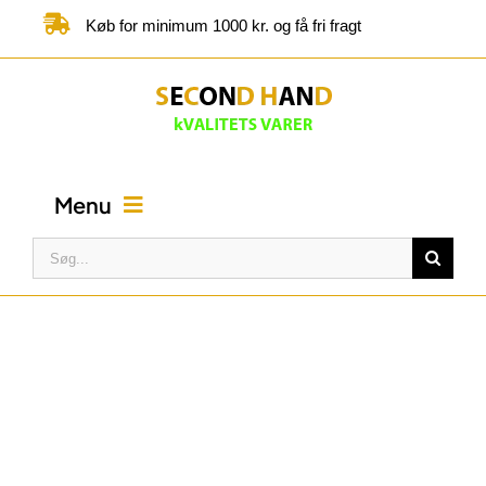
Skip
Køb for minimum 1000 kr. og få fri fragt
to
content
Menu
Søg
efter:
FORSIDE
BUTIK
KATEGORIER