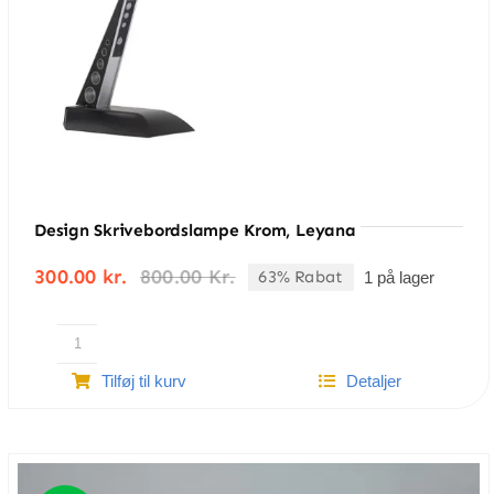
Design Skrivebordslampe Krom, Leyana
300.00
kr.
800.00
Kr.
63% Rabat
1 på lager
Den
Den
oprindelige
aktuelle
pris
pris
var:
er:
Design
800.00 kr..
300.00 kr..
Tilføj til kurv
Detaljer
skrivebordslampe
krom,
Leyana
antal