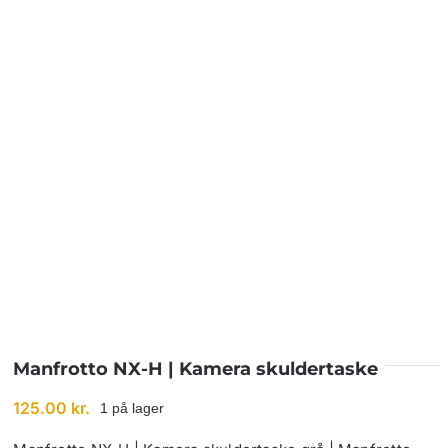
BETINGELSER
TILBUD
SENESTE PRODUKTER
KONTAKT
LOGIN
Manfrotto NX-H | Kamera skuldertaske
125.00
kr.
1 på lager