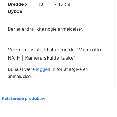
13 × 11 × 15 cm
for eksempel kan anvendes til hukommelseskort.
Bredde x
Lynlåsene sikrer, at du nemt og hurtigt kan finde
Dybde
det, du leder efter. Takket være den aftagelige og
justerbare skulderrem og håndtaget kan du altid
Der er endnu ikke nogle anmeldelser.
bære tasken på den måde, som passer dig bedst.
Vær den første til at anmelde “Manfrotto
NX-H | Kamera skuldertaske”
Du skal være
logged in
for at afgive en
anmeldelse.
Relaterede produkter