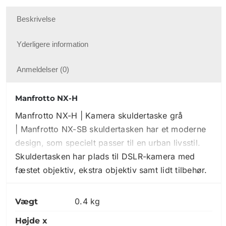
Beskrivelse
Yderligere information
Anmeldelser (0)
Manfrotto NX-H
Manfrotto NX-H | Kamera skuldertaske grå
| Manfrotto NX-SB skuldertasken har et moderne
design, som specielt passer til en urban livsstil.
Skuldertasken har plads til DSLR-kamera med
fæstet objektiv, ekstra objektiv samt lidt tilbehør.
Hovedrummet holder genstandene trygt
0.4 kg
Vægt
opbevaret takket være Manfrotto Protection
System. På bagsiden er der en ekstra lomme, der
Højde x