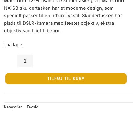
Manfrotto NX-H | Kamera skuldertaske grå | Manfrotto
NX-SB skuldertasken har et moderne design, som
specielt passer til en urban livsstil. Skuldertasken har
plads til DSLR-kamera med fæstet objektiv, ekstra
objektiv samt lidt tilbehør.
1 på lager
Manfrotto
NX-
TILFØJ TIL KURV
H
|
Kamera
Kategorier =
Teknik
skuldertaske
antal