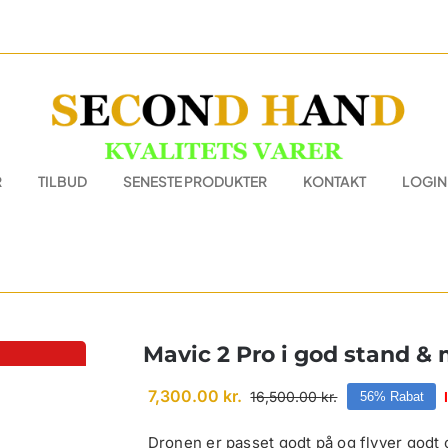
R
TILBUD
SENESTE PRODUKTER
KONTAKT
LOGIN
Mavic 2 Pro i god stand &
7,300.00
kr.
16,500.00
kr.
56% Rabat
Den
Den
oprindelige
aktuelle
pris
pris
Dronen er passet godt på og flyver godt o