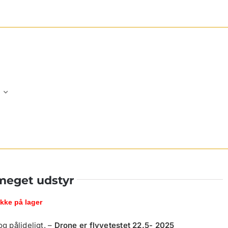
 meget udstyr
Ikke på lager
g pålideligt. –
Drone er flyvetestet 22.5- 2025