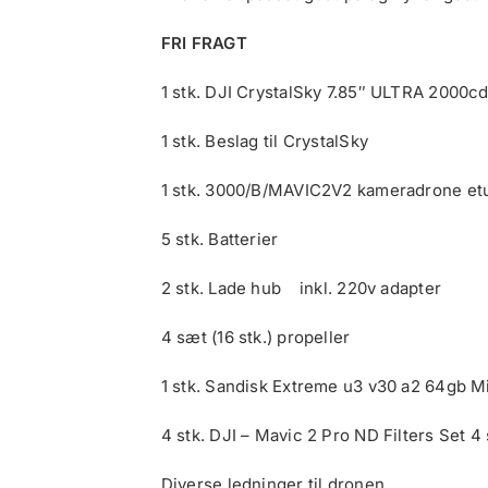
var:
er:
16,500.00 kr..
7,300.00 kr..
FRI FRAGT
1 stk. DJI CrystalSky 7.85″ ULTRA 2000cd
1 stk. Beslag til CrystalSky
1 stk. 3000/B/MAVIC2V2 kameradrone etu
5 stk. Batterier
2 stk. Lade hub inkl. 220v adapter
4 sæt (16 stk.) propeller
1 stk. Sandisk Extreme u3 v30 a2 64gb 
4 stk. DJI – Mavic 2 Pro ND Filters Set 4 
Diverse ledninger til dronen