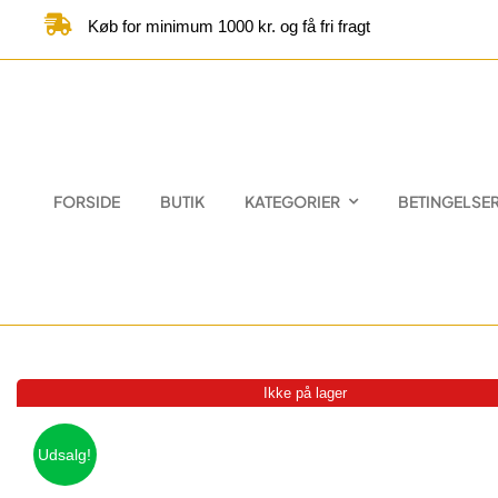
Skip
Køb for minimum 1000 kr. og få fri fragt
to
content
FORSIDE
BUTIK
KATEGORIER
BETINGELSE
Ikke på lager
Udsalg!