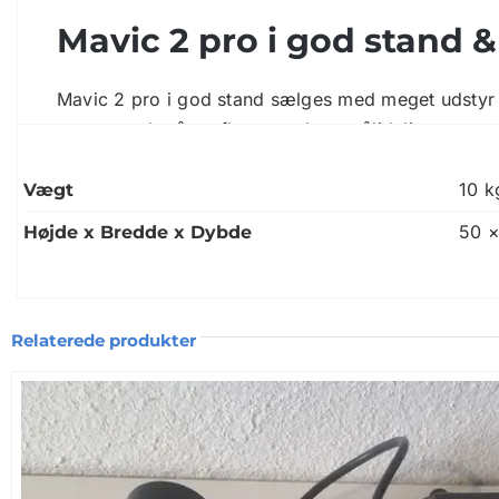
Mavic 2 pro i god stand 
Mavic 2 pro i god stand sælges med meget udstyr b
passet godt på og flyver godt og pålideligt.
DJI CrystalSky 7.85″ ULTRA 2000cd inkl. Skærmbes
10 k
Vægt
50 ×
Højde x Bredde x Dybde
Beslag til CrystalSky
3000/B/MAVIC2V2 kameradrone etui Hård taske So
5 stk. Batterier
Relaterede produkter
2 Lade hub inkl. 220v adapter
4 sæt (16 stk.) propeller
Sandisk Extreme u3 v30 a2 64gb MicroSDXC