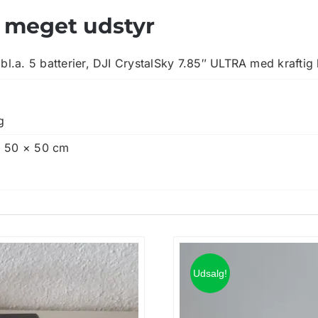
& meget udstyr
l.a. 5 batterier, DJI CrystalSky 7.85″ ULTRA med kraftig 
kytter x2 batteri samt 220 v lader
g
 50 × 50 cm
rt Polypropylen
Udsalg!