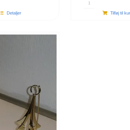
Holmegaard
Detaljer
Tilføj til ku
Christmas
2004
antal