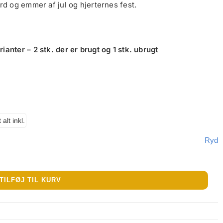
rd og emmer af jul og hjerternes fest.
anter – 2 stk. der er brugt og 1 stk. ubrugt
lt inkl.
Ryd
TILFØJ TIL KURV