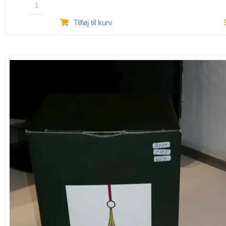
Nisse
Tilføj til kurv
Julestage
antal