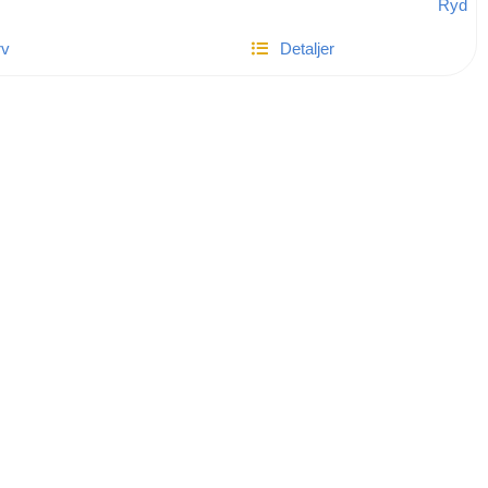
Ryd
rv
Detaljer