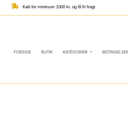
Skip
Køb for minimum 1000 kr. og få fri fragt
to
content
FORSIDE
BUTIK
KATEGORIER
BETINGELSE