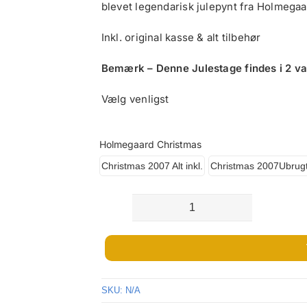
blevet legendarisk julepynt fra Holmegaa
Inkl. original kasse & alt tilbehør
Bemærk – Denne Julestage findes i 2 vari
Vælg venligst
Holmegaard Christmas
Christmas 2007 Alt inkl.
Christmas 2007Ubrugt a
Holmegaard
Christmas
2007
antal
SKU:
N/A