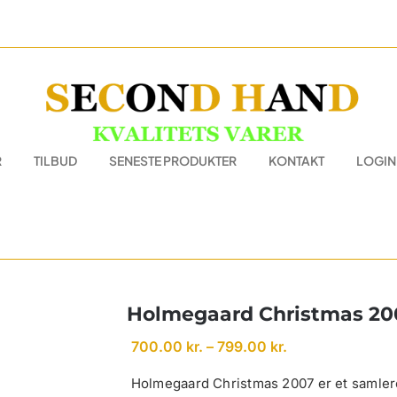
R
TILBUD
SENESTE PRODUKTER
KONTAKT
LOGIN
Holmegaard Christmas 20
Prisinterval:
700.00
kr.
–
799.00
kr.
700.00 kr.
til
Holmegaard Christmas 2007 er et samlero
799.00 kr.