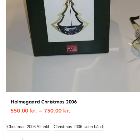
Holmegaard Christmas 2006
Prisinterval:
550.00
kr.
–
750.00
kr.
550.00 kr.
til
750.00 kr.
Christmas 2006 Alt inkl.
Christmas 2006 Uden bånd