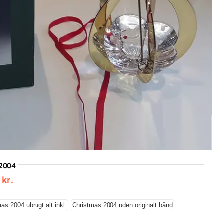
2004
Prisinterval:
0
kr.
900.00 kr.
til
1,000.00 kr.
as 2004 ubrugt alt inkl.
Christmas 2004 uden originalt bånd