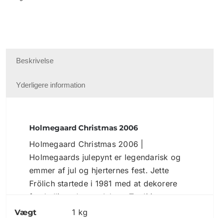
Beskrivelse
Yderligere information
Holmegaard Christmas 2006
Holmegaard Christmas 2006 |
Holmegaards julepynt er legendarisk og
emmer af jul og hjerternes fest. Jette
Frölich startede i 1981 med at dekorere
forskellige glasprodukter. Traditionen
holdes stadig i hævd og i dag er Golden
1 kg
Vægt