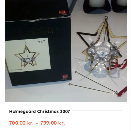
Holmegaard Christmas 2007
Prisinterval:
700.00
kr.
–
799.00
kr.
700.00 kr.