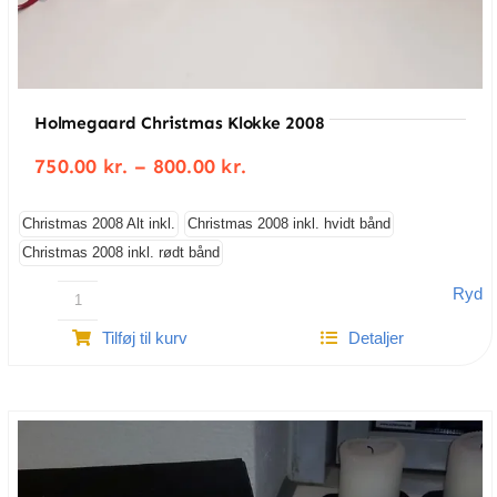
Holmegaard Christmas Klokke 2008
Prisinterval:
750.00
kr.
–
800.00
kr.
750.00 kr.
til
800.00 kr.
Christmas 2008 Alt inkl.
Christmas 2008 inkl. hvidt bånd
Christmas 2008 inkl. rødt bånd
Ryd
Holmegaard
Tilføj til kurv
Detaljer
Christmas
klokke
2008
antal