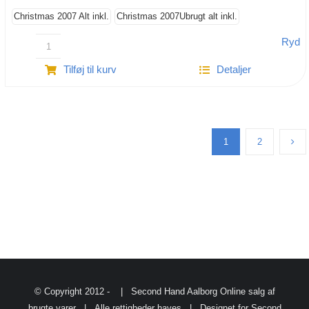
til
799.00 kr.
Christmas 2007 Alt inkl.
Christmas 2007Ubrugt alt inkl.
Ryd
Holmegaard
Tilføj til kurv
Detaljer
Christmas
2007
antal
1
2
© Copyright 2012 -
| Second Hand Aalborg
Online salg af
brugte varer
| Alle rettigheder haves | Designet for Second