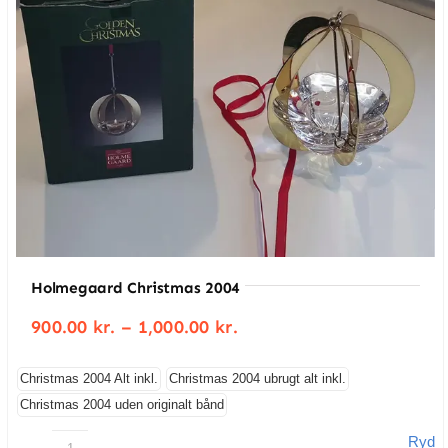
Holmegaard Christmas 2004
Prisinterval:
900.00
kr.
–
1,000.00
kr.
900.00 kr.
til
1,000.00 kr.
Christmas 2004 Alt inkl.
Christmas 2004 ubrugt alt inkl.
Christmas 2004 uden originalt bånd
Ryd