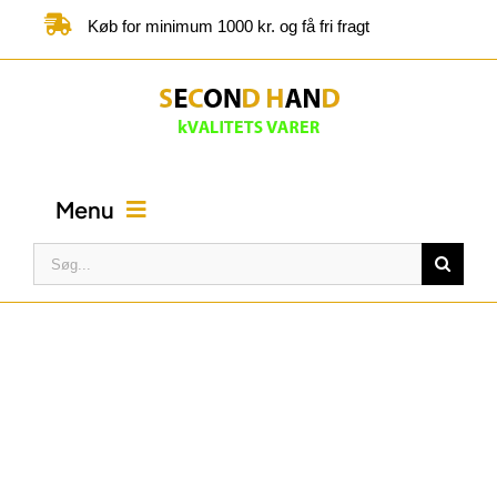
Skip
Køb for minimum 1000 kr. og få fri fragt
to
content
Menu
Søg
efter:
FORSIDE
BUTIK
KATEGORIER