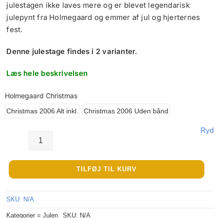
julestagen ikke laves mere og er blevet legendarisk
julepynt fra Holmegaard og emmer af jul og hjerternes
fest.
Denne julestage findes i 2 varianter.
Læs hele beskrivelsen
Holmegaard Christmas
Christmas 2006 Alt inkl.
Christmas 2006 Uden bånd
Ryd
Holmegaard
Christmas
TILFØJ TIL KURV
2006
antal
SKU:
N/A
Kategorier =
Julen
SKU:
N/A