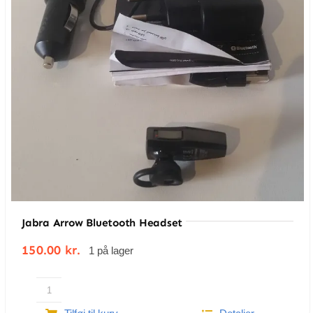
gøre dine optagelser mere ensartede.
Hyperlapse
Med hyperlapse kan fartøjet skyde stabile
luftfotos og behandle dem automatisk,
hvilket giver dig mulighed for at skabe
timelapses i professionel kvalitet med blot
et tryk på en knap. Du kan dele dine
værker omgående og uden problemer på
de sociale medier. Gem flymønstre i Task
Library og flyv Mavic 2 ad de ruter, du
Jabra Arrow Bluetooth Headset
har indstillet. JPEG- og RAW-fotos kan
gemmes på et Micro SD-kort eller på
150.00
kr.
1 på lager
enhedens lager, så du har mere plads til
efterbehandling.
Jabra