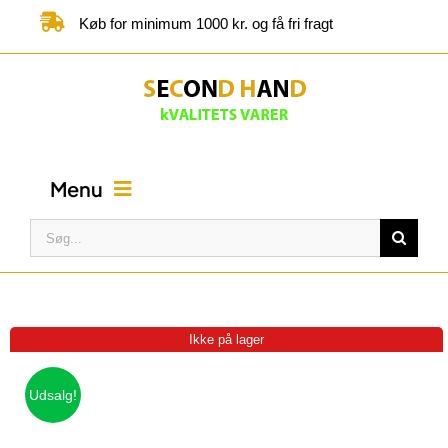
Skip
Køb for minimum 1000 kr. og få fri fragt
to
content
Menu
Søg
efter:
FORSIDE
BUTIK
Ikke på lager
KATEGORIER
Udsalg!