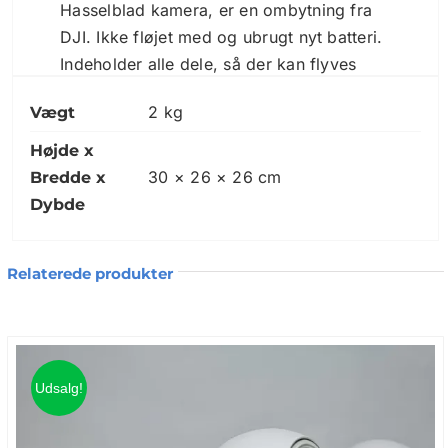
Hasselblad kamera, er en ombytning fra
DJI. Ikke fløjet med og ubrugt nyt batteri.
Indeholder alle dele, så der kan flyves
med det samme. Aktiveres ved at tage i
2 kg
Vægt
brug.
Inkl. smart taske hvor alle dele kan være i
Højde x
inkl. drone. Lader, propeller, mobillader,
30 × 26 × 26 cm
Bredde x
Usb kabel.
Dybde
Sælges med garanti til og med 11.3-2021
og kan selvfølgelig afprøves efter ønske
Relaterede produkter
Mavic 2 Pro med avanceret Hasselblad-
kamera
Hasselblad-kameraer produceres i
Udsalg!
Sverige og er berømte for et ikonisk
ergonomisk design, kompromisløs