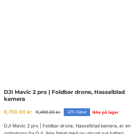
DJI Mavic 2 pro | Foldbar drone, Hasselblad
kamera
6,700.00
kr.
11,499.00
kr.
Ikke på lager
42% Rabat
Den
Den
oprindelige
aktuelle
pris
pris
DJI Mavic 2 pro | Foldbar drone, Hasselblad kamera, er en
var:
er:
ombytning fra DJI. Ikke fløjet med og ubrugt nyt batteri.