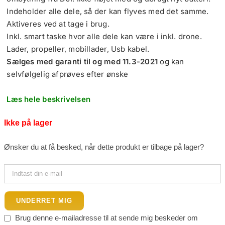
11,499.00 kr..
6,700.00 kr..
Indeholder alle dele, så der kan flyves med det samme.
Aktiveres ved at tage i brug.
Inkl. smart taske hvor alle dele kan være i inkl. drone.
Lader, propeller, mobillader, Usb kabel.
Sælges med garanti til og med 11.3-2021
og kan
selvfølgelig afprøves efter ønske
Læs hele beskrivelsen
Ikke på lager
Ønsker du at få besked, når dette produkt er tilbage på lager?
UNDERRET MIG
Brug denne e-mailadresse til at sende mig beskeder om