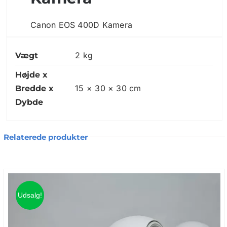
Canon EOS 400D Kamera
10.1MP Sort Digitalt Spejlreflekskamera.
2 kg
Vægt
Inkl. 1 stk. Batterigreb for 6 stk. AA
Højde x
batterier og 1 stk. batterigreb for 2 NB-2L
15 × 30 × 30 cm
Bredde x
batterier
Dybde
Medfølger 1 4GB Sd kort samt 1 NB-2L
batteri samt Canon EF-S 18-55mm 1:3.5-
Relaterede produkter
5.6 II samt Canon EF 55-200mm f/4.5-5.6
II USM-linser
OBS: Mangler lader, men Batterigrebet
med de 6 genopladelige batterier virker
Udsalg!
fint.