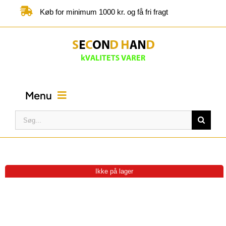
Skip
Køb for minimum 1000 kr. og få fri fragt
to
content
Menu
Søg
efter:
FORSIDE
BUTIK
Ikke på lager
KATEGORIER