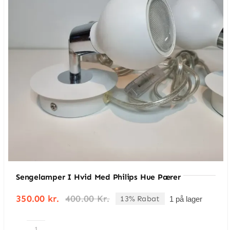
Kameraet virker fint og tager gode
billeder
Sengelamper I Hvid Med Philips Hue Pærer
350.00
kr.
400.00
Kr.
13% Rabat
1 på lager
Den
Den
oprindelige
aktuelle
pris
pris