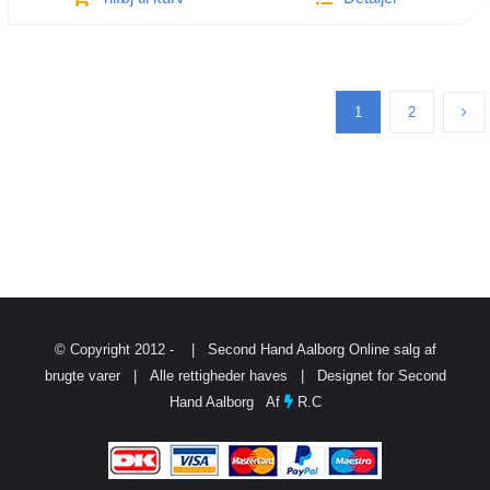
H
|
Kamera
skuldertaske
1
2
antal
© Copyright 2012 -
| Second Hand Aalborg
Online salg af
brugte varer
| Alle rettigheder haves | Designet for Second
Hand Aalborg Af
R.C