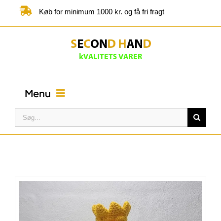
Skip
Køb for minimum 1000 kr. og få fri fragt
to
content
Menu
Søg
efter:
FORSIDE
BUTIK
KATEGORIER