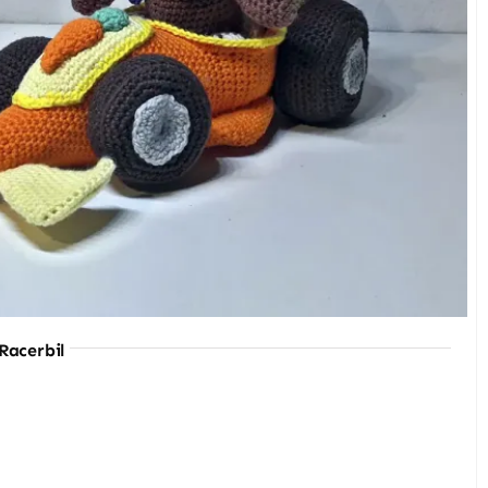
en med et barn.
Racerbil