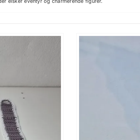
, der elsker eventyr og charmerende figurer.
t til leg og nærvær. Hans
store sikkerhedsøjne
udstråler 
r og fantasifulde historier.
st, men kan interagere i legen og bruges kreativt af barne
dag eller som opmærksomhed til den lille i dit liv. Kombin
 hans karakter gør ham let at elske.