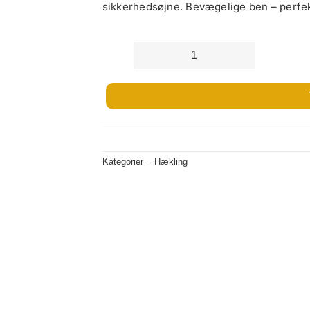
sikkerhedsøjne. Bevægelige ben – perfekt
Hæklet
Frode
Frø
|
100%
Kategorier =
Hækling
bomuld
antal