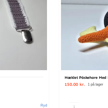
ægter)
 bomuld
nlighed, klar til at dele sin trofaste og fantasifulde verd
Hæklet Påskehare Med 
150.00
kr.
1 på lager
Ryd