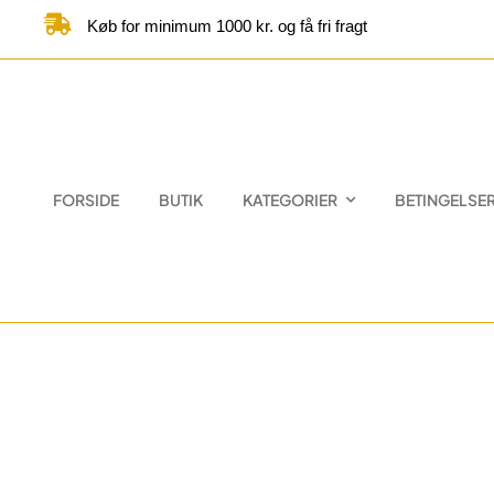
Skip
Køb for minimum 1000 kr. og få fri fragt
to
content
FORSIDE
BUTIK
KATEGORIER
BETINGELSE