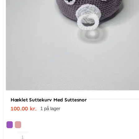
Lemmer: Aftagelige ben (med knapper eller h
Tilbehør: Fast aftageligt scepter i matchende
Designet og hæklet i hånden
Frode er ikke bare en frø – han er en kongelig perso
Få mere inspiration i vores hækleafdeling
her
Hæklet Suttekurv Med Suttesnor
100.00
kr.
1 på lager