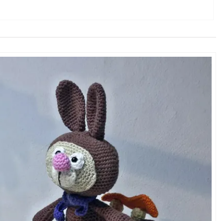
nysgerrighed og venlighed, og hans
bevægelige
t.
ationen af
naturlige materialer, håndværk og