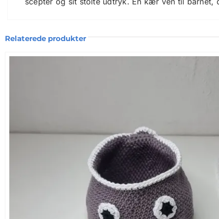
scepter og sit stolte udtryk. En kær ven til barnet
👑 Et karakterfuldt design med sans for legen
Relaterede produkter
Frode er mere end blot en pynteting – han er skab
ben
gør ham ekstra fleksibel: perfekt til små hænde
Hans
scepter er fast aftageligt
– det sidder godt fa
🎁 Gaven der skiller sig ud
Frode Frø er en
unik gaveidé
til barnedåb, fødsels
sikkerhed
gør ham oplagt til både leg og pynt – og
📦 Produktspecifikationer:
Højde: ca. 20 cm
Materiale: 100% bomuld
Øjne: Store, sikre sikkerhedsøjne