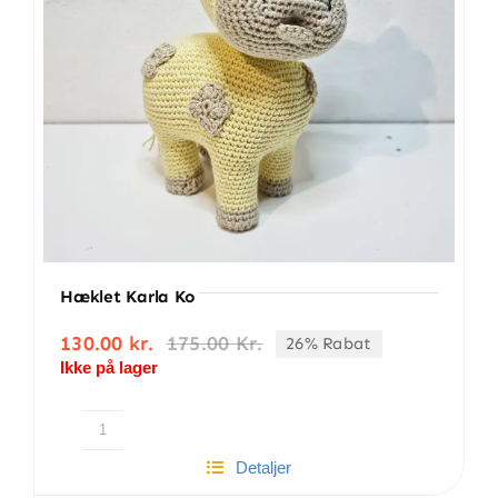
Hæklet Karla Ko
130.00
kr.
175.00
Kr.
26% Rabat
Den
Den
Ikke på lager
oprindelige
aktuelle
pris
pris
var:
er:
175.00 kr..
130.00 kr..
Hæklet
Detaljer
Karla
Ko