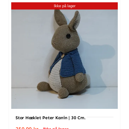
Ikke på lager
antal
Stor Hæklet Peter Kanin | 30 Cm.