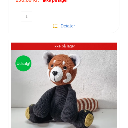
250.00
kr.
Ikke på lager
Stor
Detaljer
Hæklet
Peter
Kanin
Ikke på lager
|
30
cm.
Udsalg!
antal