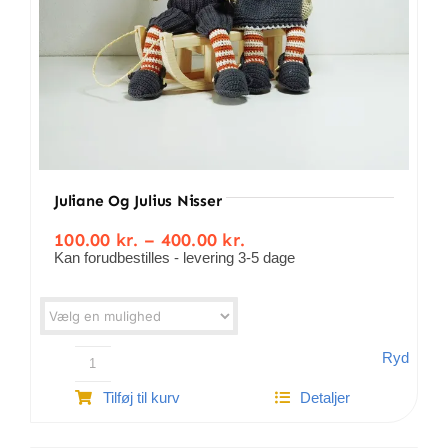
Juliane Og Julius Nisser
Prisinterval:
100.00
kr.
–
400.00
kr.
100.00 kr.
Kan forudbestilles - levering 3-5 dage
til
400.00 kr.
Ryd
Juliane
Tilføj til kurv
Detaljer
og
Julius
Nisser