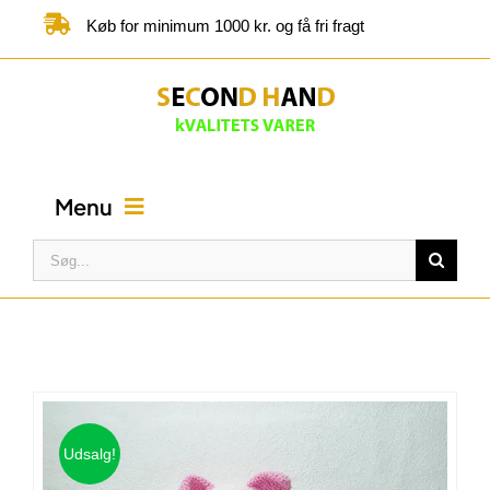
Skip
Køb for minimum 1000 kr. og få fri fragt
to
content
Menu
Søg
efter:
FORSIDE
BUTIK
KATEGORIER
Udsalg!