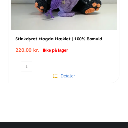
Stinkdyret Magda Hæklet | 100% Bomuld
220.00
kr.
Ikke på lager
Stinkdyret
Detaljer
Magda
hæklet
|
100%
bomuld
antal