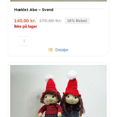
Hæklet Abe – Svend
140.00
kr.
170.00
Kr.
18% Rabat
Den
Den
Ikke på lager
oprindelige
aktuelle
pris
pris
var:
er:
170.00 kr..
140.00 kr..
Hæklet
Detaljer
Abe
-
Svend
antal