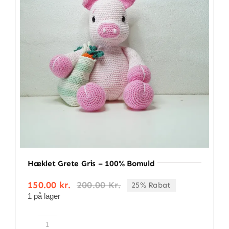
BETINGELSER
TILBUD
SENESTE PRODUKTER
KONTAKT
LOGIN
Hæklet Grete Gris – 100% Bomuld
150.00
kr.
200.00
Kr.
25% Rabat
Den
Den
1 på lager
oprindelige
aktuelle
pris
pris
var:
er:
200.00 kr..
150.00 kr..