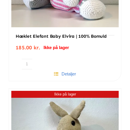
Hæklet Elefant Baby Elvira | 100% Bomuld
185.00
kr.
Ikke på lager
Hæklet
Detaljer
Elefant
Baby
Elvira
Ikke på lager
|
100%
bomuld
antal