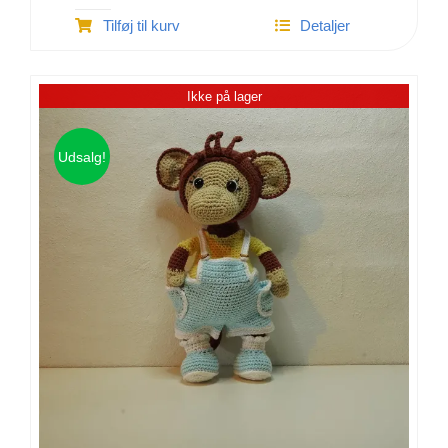
Hæklet
Tilføj til kurv
Detaljer
Grete
gris
-
Ikke på lager
100%
bomuld
antal
Udsalg!