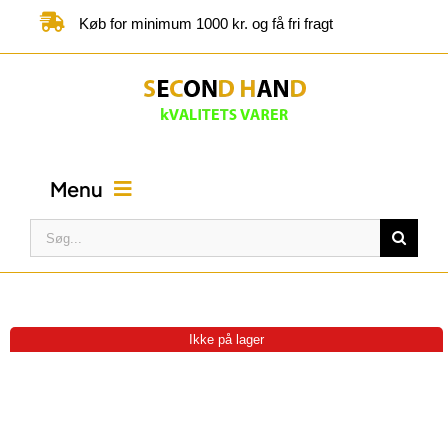
Skip
Køb for minimum 1000 kr. og få fri fragt
to
content
Menu
Søg
efter:
FORSIDE
BUTIK
Ikke på lager
KATEGORIER