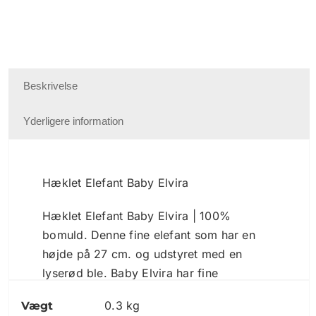
Beskrivelse
Yderligere information
Hæklet Elefant Baby Elvira
Hæklet Elefant Baby Elvira | 100%
bomuld. Denne fine elefant som har en
højde på 27 cm. og udstyret med en
lyserød ble. Baby Elvira har fine
stødtænder, sikkerhedsøjne samt
0.3 kg
Vægt
handmade knapper til at holde bleen