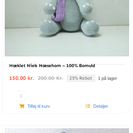
Hæklet Niels Næsehorn – 100% Bomuld
150.00
kr.
200.00
Kr.
25% Rabat
1 på lager
Den
Den
oprindelige
aktuelle
pris
pris
var:
er:
Hæklet
200.00 kr..
150.00 kr..
Tilføj til kurv
Detaljer
Niels
Næsehorn
-
100%