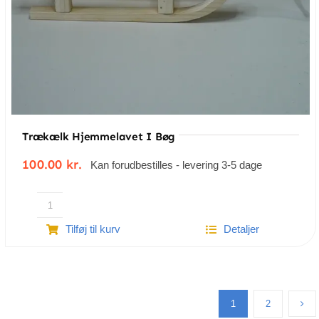
Trækælk Hjemmelavet I Bøg
100.00
kr.
Kan forudbestilles - levering 3-5 dage
Trækælk
Tilføj til kurv
Detaljer
hjemmelavet
i
bøg
antal
1
2