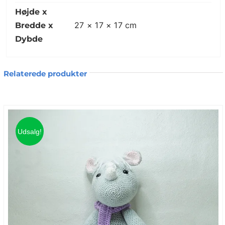
oppe, når den bliver for tung 🙂 . Elvira
Højde x
kan maskinvaskes ved 60 grader og vil
27 × 17 × 17 cm
Bredde x
være det perfekte krammedyr.
Dybde
Relaterede produkter
Udsalg!