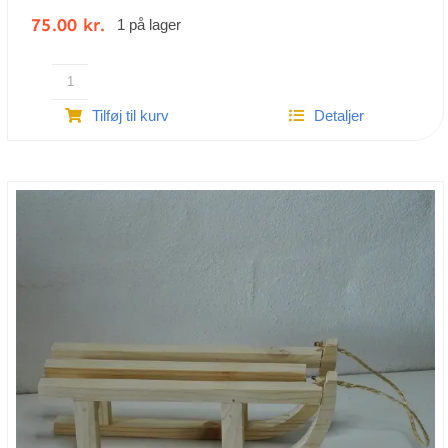
75.00
kr.
1 på lager
Hæklet
Tilføj til kurv
Detaljer
kanin
-
Bella
|
100%
bomuld
antal