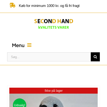
Skip
Køb for minimum 1000 kr. og få fri fragt
to
content
Menu
Søg
efter:
FORSIDE
BUTIK
Ikke på lager
KATEGORIER
Udsalg!