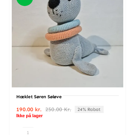
BETINGELSER
TILBUD
SENESTE PRODUKTER
KONTAKT
LOGIN
Hæklet Søren Søløve
190.00
kr.
250.00
Kr.
24% Rabat
Den
Den
Ikke på lager
oprindelige
aktuelle
pris
pris
var:
er:
250.00 kr..
190.00 kr..