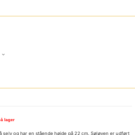
på lager
å selv og har en stående højde på 22 cm. Søløven er udført