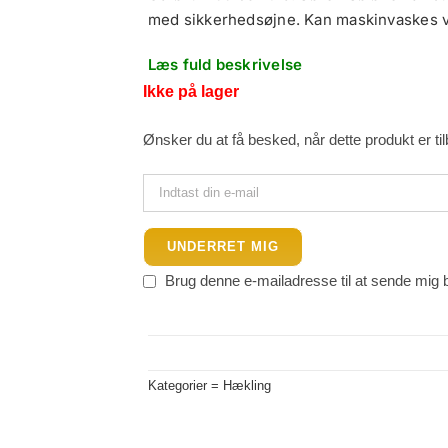
var:
er:
med sikkerhedsøjne. Kan maskinvaskes 
250.00 kr..
190.00 kr..
Læs fuld beskrivelse
Ikke på lager
Ønsker du at få besked, når dette produkt er ti
UNDERRET MIG
Brug denne e-mailadresse til at sende mig 
Kategorier =
Hækling