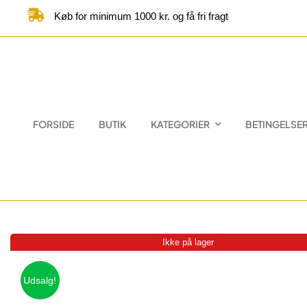
Skip
Køb for minimum 1000 kr. og få fri fragt
to
content
FORSIDE
BUTIK
KATEGORIER
BETINGELSE
Ikke på lager
Udsalg!