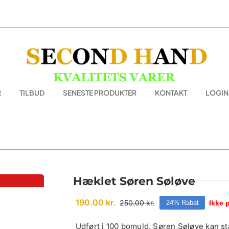
R
TILBUD
SENESTE PRODUKTER
KONTAKT
LOGIN
Hæklet Søren Søløve
190.00
kr.
250.00
kr.
Ikke 
24% Rabat
Den
Den
oprindelige
aktuelle
pris
pris
Udført i 100 bomuld. Søren Søløve kan st