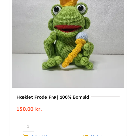
BETINGELSER
TILBUD
SENESTE PRODUKTER
KONTAKT
LOGIN
Hæklet Frode Frø | 100% Bomuld
150.00
kr.
Hæklet