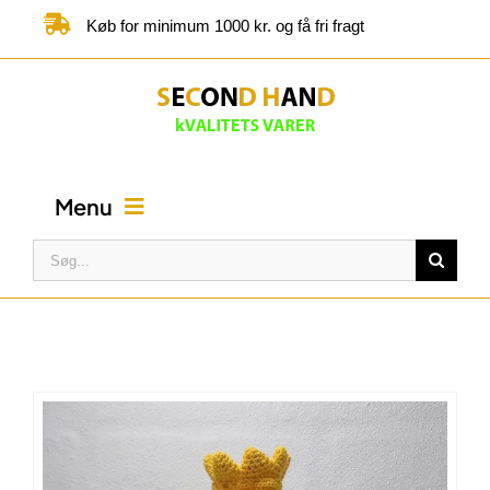
Skip
Køb for minimum 1000 kr. og få fri fragt
to
content
Menu
Søg
efter:
FORSIDE
BUTIK
KATEGORIER