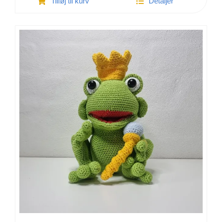
Tilføj til kurv
Detaljer
Eva
Egern
antal