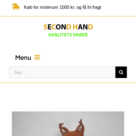
Skip
Køb for minimum 1000 kr. og få fri fragt
to
content
Menu
Søg
efter:
FORSIDE
BUTIK
KATEGORIER