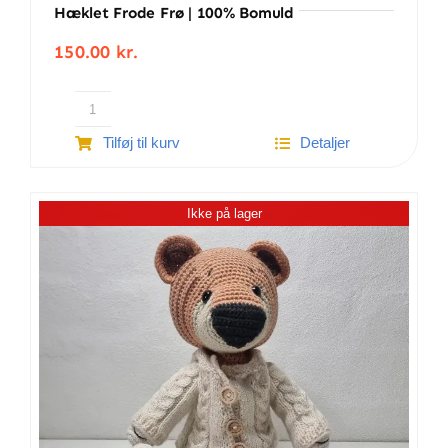
Hæklet Frode Frø | 100% Bomuld
150.00
kr.
Hæklet
Tilføj til kurv
Detaljer
Frode
Frø
|
Ikke på lager
100%
bomuld
antal