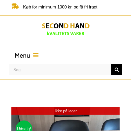
Skip
Køb for minimum 1000 kr. og få fri fragt
to
content
Menu
Søg
efter:
FORSIDE
BUTIK
Ikke på lager
KATEGORIER
Udsalg!