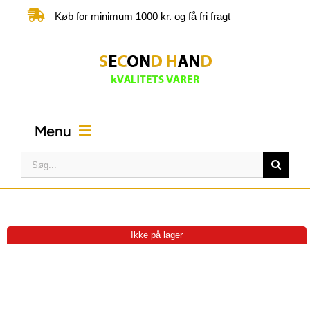
Skip
Køb for minimum 1000 kr. og få fri fragt
to
content
Menu
Søg
efter:
FORSIDE
BUTIK
Ikke på lager
KATEGORIER