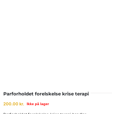
BETINGELSER
TILBUD
SENESTE PRODUKTER
KONTAKT
LOGIN
Parforholdet forelskelse krise terapi
200.00
kr.
Ikke på lager