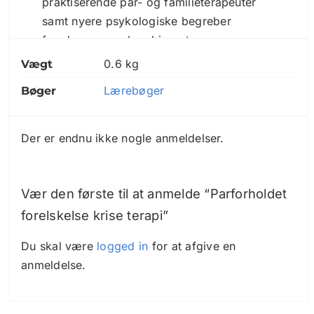
praktiserende par- og familieterapeuter
samt nyere psykologiske begreber
fremlægges en kombineret
samfundsmæssig og psykologisk
0.6 kg
Vægt
forståelses model for de grundliggende
Lærebøger
Bøger
konfliktmønstre i parforholdet
Poula Jakobsen & Steen Visholm ;
Der er endnu ikke nogle anmeldelser.
illustrationerne er tegnet af Steen Visholm
Udgiver : Politisk revy
Udgave : 2. udgave
Vær den første til at anmelde “Parforholdet
Udgivelsesår: 1993
forelskelse krise terapi”
Seneste oplag: 2. i.e. nyt oplag, 2000
Omfang: 292 sider, illustreret
Du skal være
logged in
for at afgive en
Litteraturliste: side 290-291
anmeldelse.
Originaludgave
Tidligere: 2. udgave. 1993. – 1. udgave.