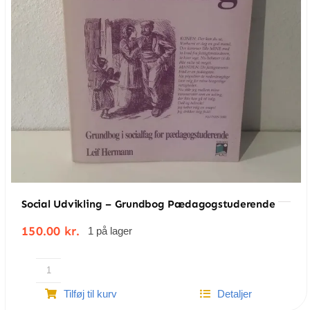
Social Udvikling – Grundbog Pædagogstuderende
150.00
kr.
1 på lager
Social
Tilføj til kurv
Detaljer
udvikling