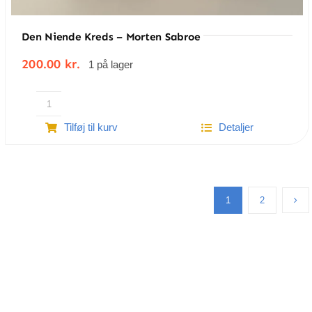
Den Niende Kreds – Morten Sabroe
200.00
kr.
1 på lager
Den
Tilføj til kurv
Detaljer
niende
kreds
-
Morten
Sabroe
1
2
antal