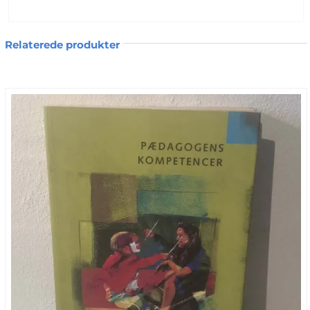
politiet står på bar bund som timerne,
ugerne, månederne og årene går. Beth og
Relaterede produkter
hendes familie, der foruden hende selv
består af hendes mand Pat, sønnen
Vincent og datteren Kerry, går langsomt
men sikkert i opløsning. Tragediens
omfang og følgevirkninger er godt
beskrevet, og vi får et indblik i hvordan
det er at miste et barn og ikke ane hvad
der er sket med det.
Familiens sammenbrud ses gennem flere
briller, men mest med Beths og broderen
Vincents øjne. Alle i familien reagerer
forskelligt, og prøver på hver deres måde
at håndtere tragedien. Da livet efter
mange år så småt begynder at ligne et