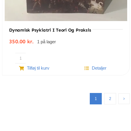
Dynamisk Psykiatri I Teori Og Praksis
350.00
kr.
1 på lager
Dynamisk
Tilføj til kurv
Detaljer
psykiatri
i
teori
og
praksis
1
2
antal