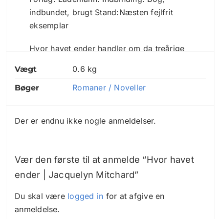
indbundet, brugt Stand:Næsten fejlfrit
eksemplar
Hvor havet ender handler om da treårige
Ben Cappadora forsvinder på et stort
0.6 kg
Vægt
Chicago-hotel, tror alle, at han blot leger
Romaner / Noveller
skjul og er blevet væk på hotellet og
Bøger
hurtigt vil blive fundet igen. Som timerne
går og Ben stadig ikke er fundet går den
Der er endnu ikke nogle anmeldelser.
forfærdelige sanhed langsomt op for Bens
mor Beth, og resten af hendes high-
school klasse, der var samlet på hotellet
Vær den første til at anmelde “Hvor havet
for at fejre deres 15 års jubilæum.
ender | Jacquelyn Mitchard”
Ben er blevet kidnappet mens hans ældre
Du skal være
logged in
for at afgive en
bror Vincent holdt øje med ham i få
anmeldelse.
minutter. Ingen har set eller hørt noget, og