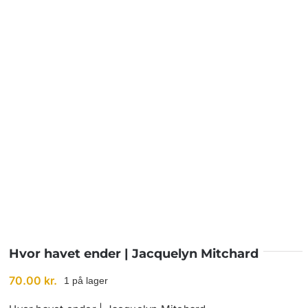
BETINGELSER
TILBUD
SENESTE PRODUKTER
KONTAKT
LOGIN
Hvor havet ender | Jacquelyn Mitchard
70.00
kr.
1 på lager