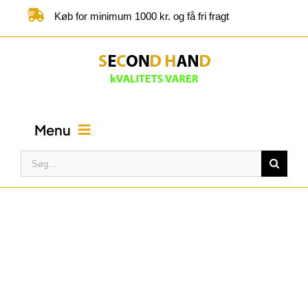
Skip
Køb for minimum 1000 kr. og få fri fragt
to
content
Menu
Søg
efter:
FORSIDE
BUTIK
KATEGORIER