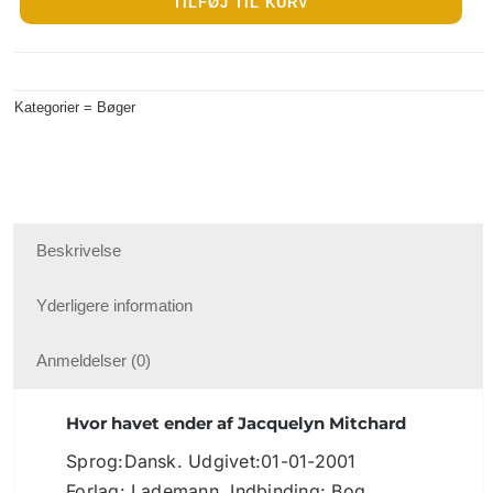
TILFØJ TIL KURV
ender
|
Jacquelyn
Kategorier =
Bøger
Mitchard
antal
Beskrivelse
Yderligere information
Anmeldelser (0)
Hvor havet ender af Jacquelyn Mitchard
Sprog:Dansk. Udgivet:01-01-2001
Forlag: Lademann. Indbinding: Bog,