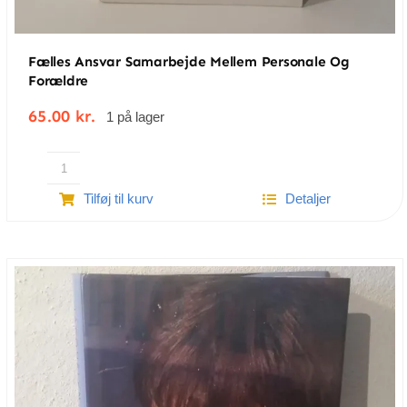
Lone Scherfig.
Fælles Ansvar Samarbejde Mellem Personale Og
Forældre
65.00
kr.
1 på lager
Fælles
Tilføj til kurv
Detaljer
ansvar
samarbejde
mellem
personale
og
forældre
antal