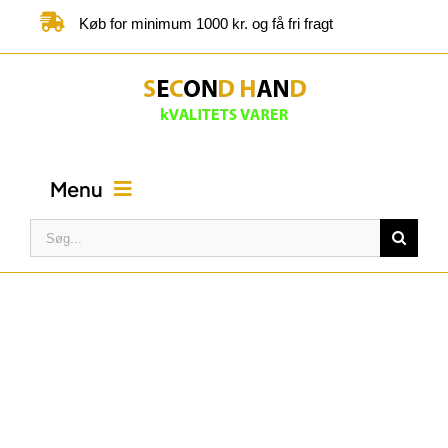
Skip
Køb for minimum 1000 kr. og få fri fragt
to
content
Menu
Søg
efter:
FORSIDE
BUTIK
KATEGORIER