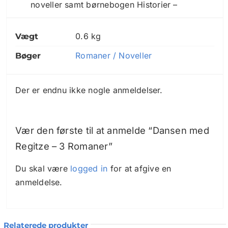
noveller samt børnebogen Historier –
Som handler om Bamsebjørnen og den
0.6 kg
Vægt
lille Drage. Martha Christensen modtaget
Romaner / Noveller
en lang række litterære priser og blev i
Bøger
1987 kåret til Årets forfatter og modtog
Boghandlernes Gyldne Laurbær for
Der er endnu ikke nogle anmeldelser.
romanen
Dansen med Regitze
.
I 1989 blev hun valgt til Danskernes
Vær den første til at anmelde “Dansen med
Ynglingsforfatter. Kaspar Rostrups
Regitze – 3 Romaner”
filmatisering af
Dansen med Regitze
med
Ghita Nørby og Fritz Helmuth blev en af
Du skal være
logged in
for at afgive en
dansk films største succeser. Filmen
anmeldelse.
modtog 5 Bodil, blev Oscar-nomineret og
vandt førsteprisen ved ´ Den 1.
Internationale Europæiske Film Festival i
Relaterede produkter