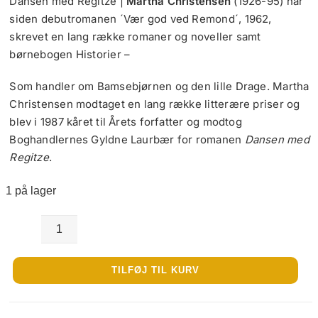
Dansen med Regitze |
Martha Christensen
(1926-95) har
siden debutromanen ´Vær god ved Remond´, 1962,
skrevet en lang række romaner og noveller samt
børnebogen Historier –
Som handler om Bamsebjørnen og den lille Drage. Martha
Christensen modtaget en lang række litterære priser og
blev i 1987 kåret til Årets forfatter og modtog
Boghandlernes Gyldne Laurbær for romanen
Dansen med
Regitze
.
1 på lager
Dansen
med
TILFØJ TIL KURV
Regitze
-