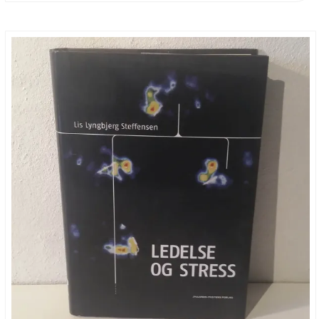
ender
|
Jacquelyn
Mitchard
antal