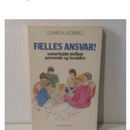
Frankrig i 1990.
Her i nærheden
er et psykologisk
spændingsdrama med den autistiske 20-
årige Brian i centrum for begivenhederne,
der tager fart efter fundet af en myrdet
ung pige i en park i det indre København…
I romanen
Når mor kommer
hjem…
fortæller Martha Christensen i sin
velkendte uprætentiøse stil, hvorledes
børn gøres fortræd, når de for tidligt får
et for stort ansvar – men også, hvordan
familier og især børn, kan tackle
konflikter, der ellers synes
uoverkommelige.
Når mor kommer hjem…
er filmatiseret af