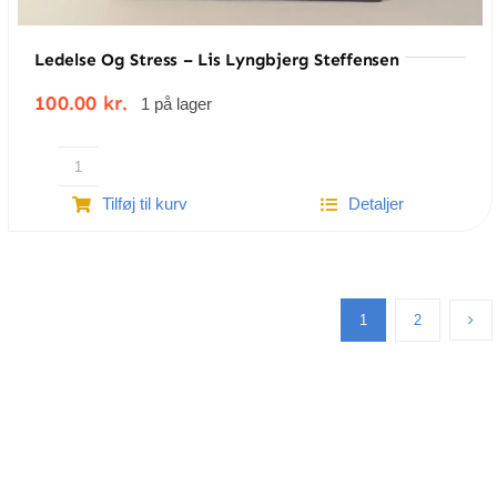
Ledelse Og Stress – Lis Lyngbjerg Steffensen
100.00
kr.
1 på lager
Ledelse
Tilføj til kurv
Detaljer
og
stress
-
Lis
Lyngbjerg
1
2
Steffensen
antal