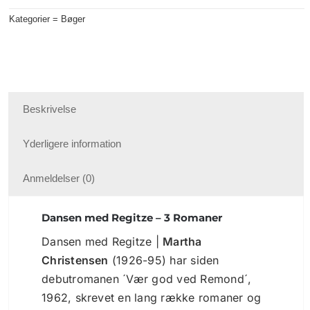
3
Kategorier =
Bøger
Romaner
antal
Beskrivelse
Yderligere information
Anmeldelser (0)
Dansen med Regitze – 3 Romaner
Dansen med Regitze |
Martha
Christensen
(1926-95) har siden
debutromanen ´Vær god ved Remond´,
1962, skrevet en lang række romaner og