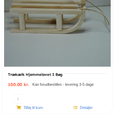
Trækælk Hjemmelavet I Bøg
100.00
kr.
Kan forudbestilles - levering 3-5 dage
Trækælk
Tilføj til kurv
Detaljer
hjemmelavet
i