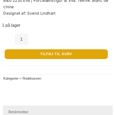
B&G 2230 Eva | Porcelænsfigur af Eva. Teknik: Blanc de
chine
Designet af: Svend Lindhart
1 på lager
B&G
2230
TILFØJ TIL KURV
Eva
|
Porcelænsfigur
Kategorier =
Rodekassen
antal
Beskrivelse