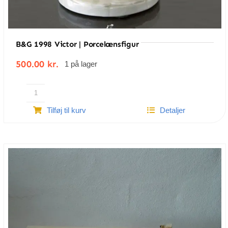
B&G 1998 Victor | Porcelænsfigur
500.00
kr.
1 på lager
B&G
Tilføj til kurv
Detaljer
1998
Victor
|
Porcelænsfigur
antal