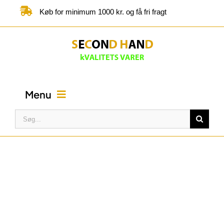
Skip
Køb for minimum 1000 kr. og få fri fragt
to
content
Menu
Søg
efter:
FORSIDE
BUTIK
KATEGORIER