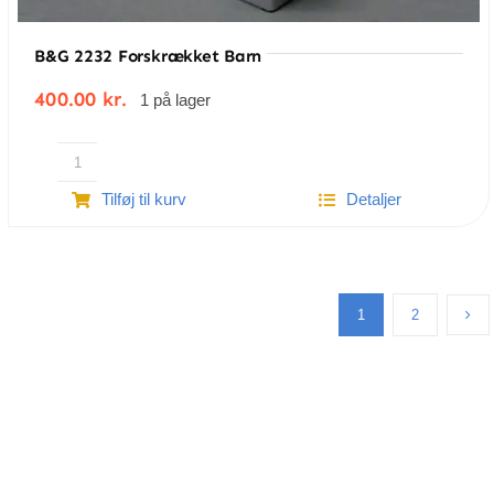
B&G 2232 Forskrækket Barn
400.00
kr.
1 på lager
B&G
Tilføj til kurv
Detaljer
2232
Forskrækket
barn
antal
1
2