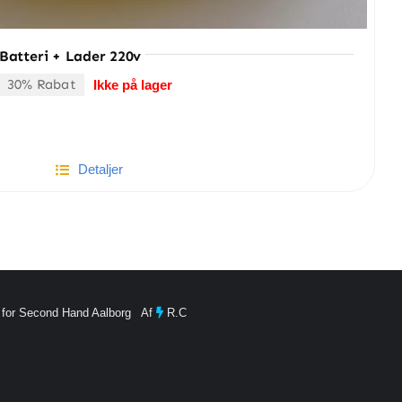
Batteri + Lader 220v
30% Rabat
Ikke på lager
en
en
prindelige
ktuelle
ris
ris
ar:
r:
99.00 kr..
50.00 kr..
Detaljer
 for Second Hand Aalborg Af
R.C