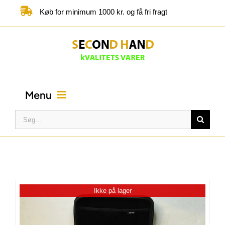
Skip
Køb for minimum 1000 kr. og få fri fragt
to
content
Menu
Søg
efter:
FORSIDE
BUTIK
Ikke på lager
KATEGORIER