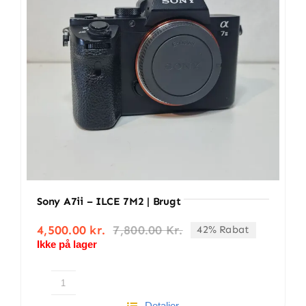
Sony A7ii – ILCE 7M2 | Brugt
4,500.00
kr.
7,800.00
Kr.
42% Rabat
Den
Den
Ikke på lager
oprindelige
aktuelle
pris
pris
var:
er:
7,800.00 kr..
4,500.00 kr..
Sony
Detaljer