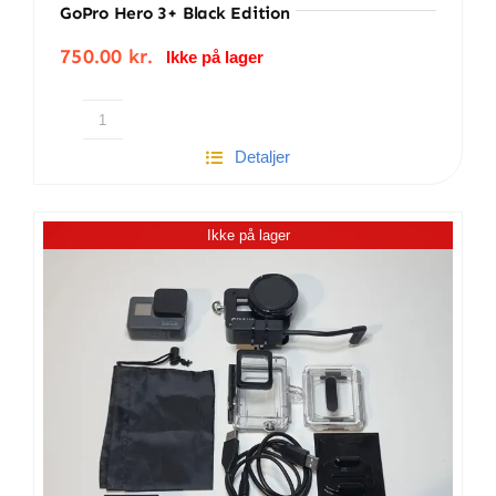
GoPro Hero 3+ Black Edition
750.00
kr.
Ikke på lager
GoPro
Detaljer
hero
3+
Black
Ikke på lager
edition
antal