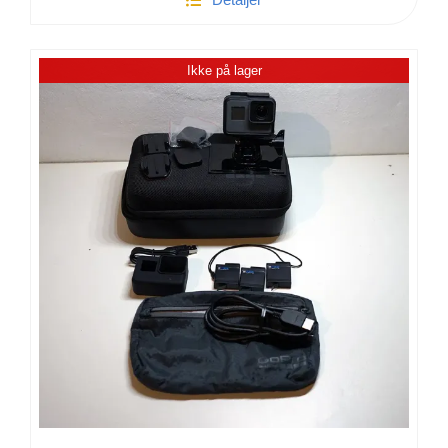
A7ii
-
ILCE
Ikke på lager
7M2
|
Brugt
antal