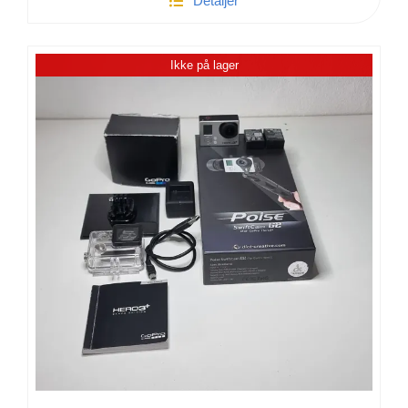
Detaljer
Hero
4
Black
Ikke på lager
antal