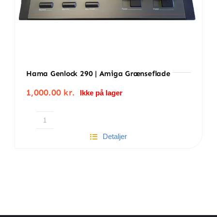
Hama Genlock 290 | Amiga Grænseflade
1,000.00
kr.
Ikke på lager
Hama
Detaljer
Genlock
290
|
Amiga
grænseflade
antal