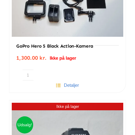
GoPro Hero 5 Black Action-Kamera
1,300.00
kr.
Ikke på lager
GoPro
Detaljer
Hero
5
Black
Ikke på lager
Action-
Kamera
antal
Udsalg!