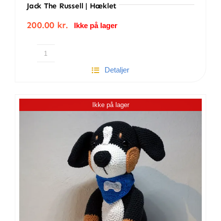
Jack The Russell | Hæklet
200.00
kr.
Ikke på lager
Jack
Detaljer
the
Russell
|
Ikke på lager
Hæklet
antal