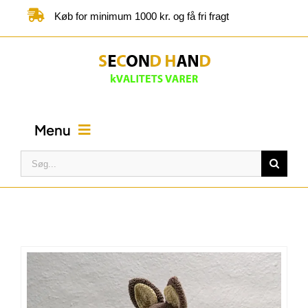
Skip
Køb for minimum 1000 kr. og få fri fragt
to
content
Menu
Søg
efter:
FORSIDE
BUTIK
KATEGORIER