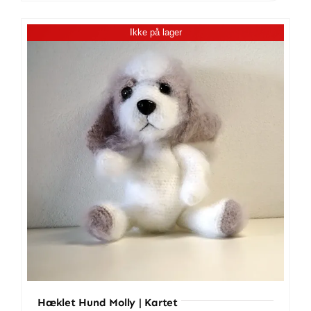
Buster
|
Ikke på lager
100%
bomuld
antal
Hæklet Hund Molly | Kartet