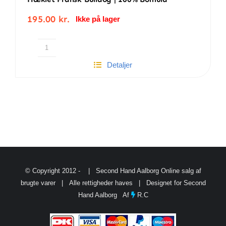
195.00
kr.
Ikke på lager
Hæklet
Detaljer
Fransk
Bulldog
|
100%
bomuld
antal
© Copyright 2012 -
| Second Hand Aalborg
Online salg af
brugte varer
| Alle rettigheder haves | Designet for Second
Hand Aalborg Af
R.C