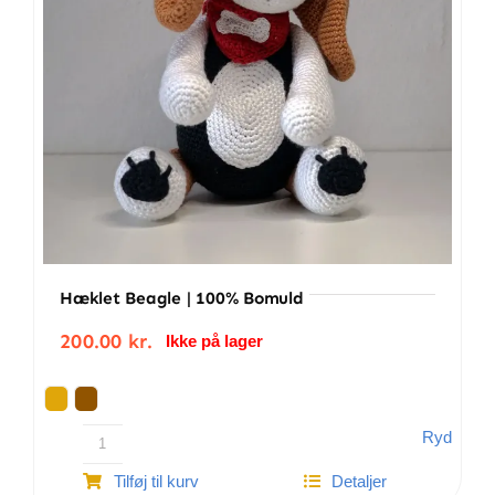
Hæklet Beagle | 100% Bomuld
200.00
kr.
Ikke på lager
Ryd
Hæklet
Tilføj til kurv
Detaljer
Beagle