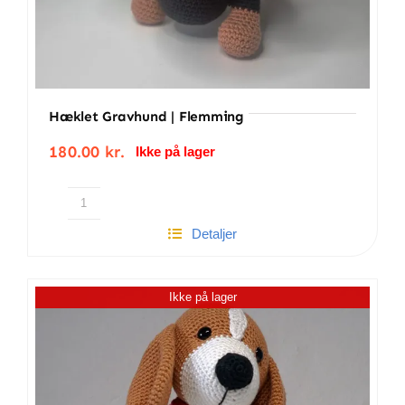
Hæklet Gravhund | Flemming
180.00
kr.
Ikke på lager
Hæklet
Detaljer
Gravhund
|
Flemming
Ikke på lager
antal