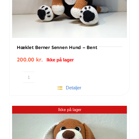
Hæklet Berner Sennen Hund – Bent
200.00
kr.
Ikke på lager
Hæklet
Detaljer
Berner
Sennen
hund
Ikke på lager
-
Bent
antal