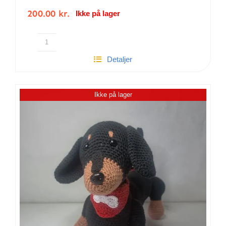
200.00
kr.
Ikke på lager
Hæklet
Detaljer
hund
Molly
|
Ikke på lager
Kartet
antal