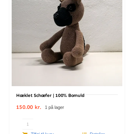
BETINGELSER
TILBUD
SENESTE PRODUKTER
KONTAKT
LOGIN
Hæklet Schæfer | 100% Bomuld
150.00
kr.
1 på lager
Hæklet