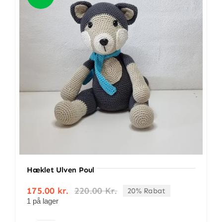
Hæklet Ulven Poul
175.00
kr.
220.00
Kr.
20% Rabat
Den
Den
1 på lager
oprindelige
aktuelle
pris
pris
var:
er: