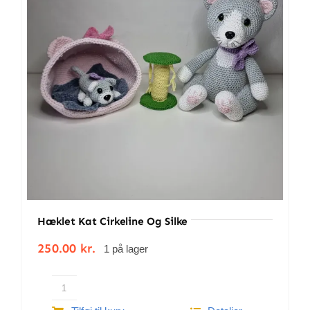
BETINGELSER
TILBUD
SENESTE PRODUKTER
KONTAKT
LOGIN
Hæklet Kat Cirkeline Og Silke
250.00
kr.
1 på lager
Hæklet