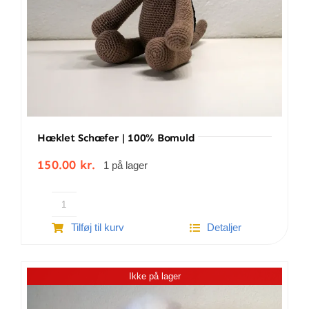
Hæklet Schæfer | 100% Bomuld
150.00
kr.
1 på lager
Hæklet
Tilføj til kurv
Detaljer
Schæfer
|
100%
Ikke på lager
bomuld
antal