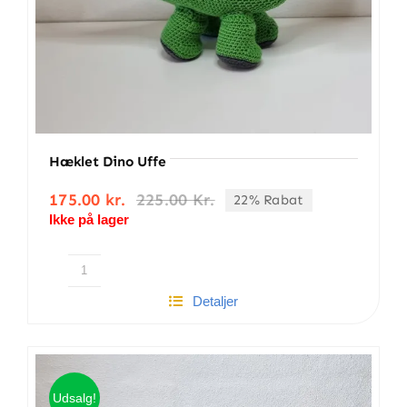
Hæklet Dino Uffe
175.00
kr.
225.00
Kr.
22% Rabat
Den
Den
Ikke på lager
oprindelige
aktuelle
pris
pris
var:
er:
225.00 kr..
175.00 kr..
Hæklet
Detaljer
Dino
Uffe
antal
Udsalg!