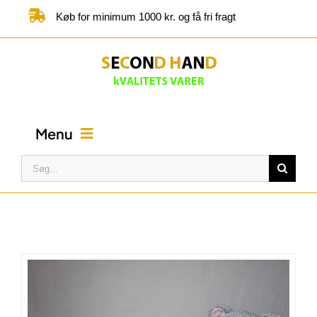
Skip
Køb for minimum 1000 kr. og få fri fragt
to
content
Menu
Søg
efter:
FORSIDE
BUTIK
KATEGORIER