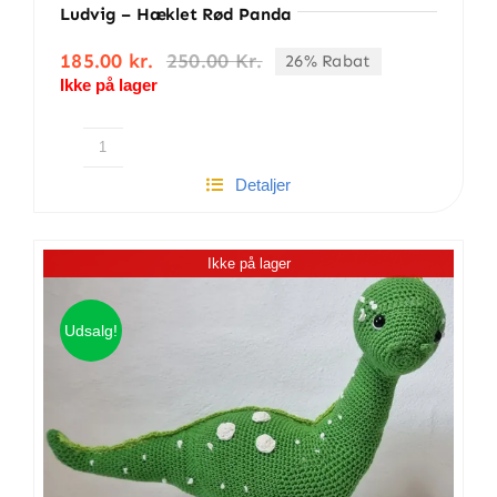
Ludvig – Hæklet Rød Panda
185.00
kr.
250.00
Kr.
26% Rabat
Den
Den
Ikke på lager
oprindelige
aktuelle
pris
pris
var:
er:
250.00 kr..
185.00 kr..
Ludvig
Detaljer
-
Hæklet
Rød
Ikke på lager
Panda
antal
Udsalg!