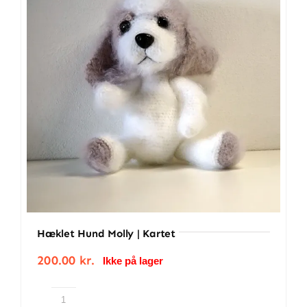
Hæklet Hund Molly | Kartet
200.00
kr.
Ikke på lager
Hæklet