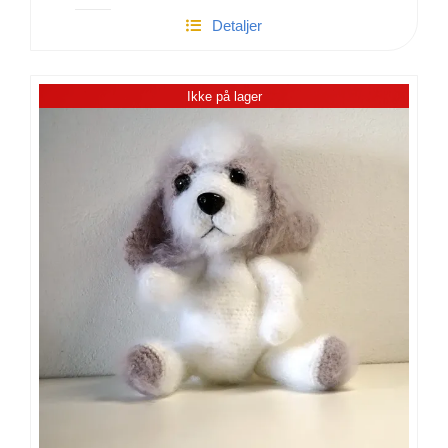
Ludvig
Detaljer
-
Hæklet
Rød
Ikke på lager
Panda
antal