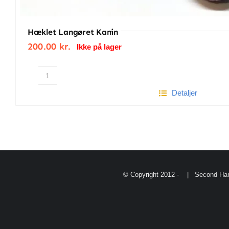
Hæklet Langøret Kanin
200.00
kr.
Ikke på lager
Hæklet
Detaljer
langøret
kanin
antal
© Copyright 2012 -
| Second Han