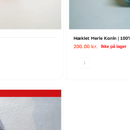
Hæklet Merle Kanin | 10
200.00
kr.
Ikke på lager
Hæklet
Merle
kanin
|
100%
bomuld
antal