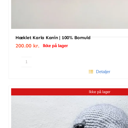
Hæklet Karla Kanin | 100% Bomuld
200.00
kr.
Ikke på lager
Hæklet
Detaljer
Karla
kanin
|
Ikke på lager
100%
bomuld
antal