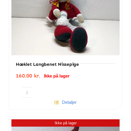
Hæklet Langbenet Nissepige
160.00
kr.
Ikke på lager
Hæklet
Detaljer
Langbenet
nissepige
antal
Ikke på lager