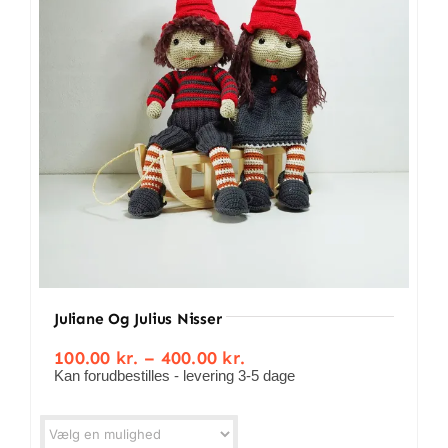
BETINGELSER
TILBUD
SENESTE PRODUKTER
KONTAKT
LOGIN
Juliane Og Julius Nisser
Prisinterval:
100.00
kr.
–
400.00
kr.
100.00 kr.
Kan forudbestilles - levering 3-5 dage
til
400.00 kr.