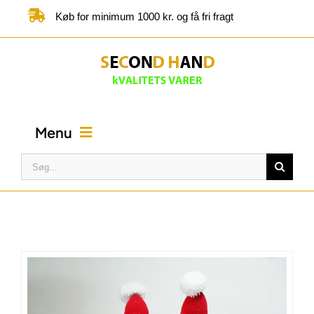
Skip
Køb for minimum 1000 kr. og få fri fragt
to
content
Menu
Søg
efter:
FORSIDE
BUTIK
KATEGORIER