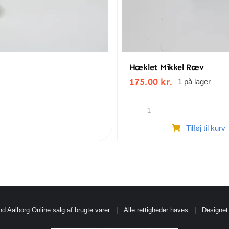
Hæklet Mikkel Ræv
175.00
kr.
1 på lager
Hæklet
Tilføj til kurv
Mikkel
Ræv
antal
d Aalborg
Online salg af brugte varer
| Alle rettigheder haves | Designet