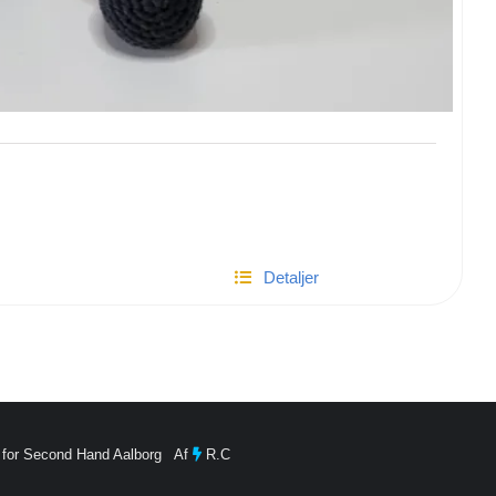
Detaljer
 for Second Hand Aalborg Af
R.C