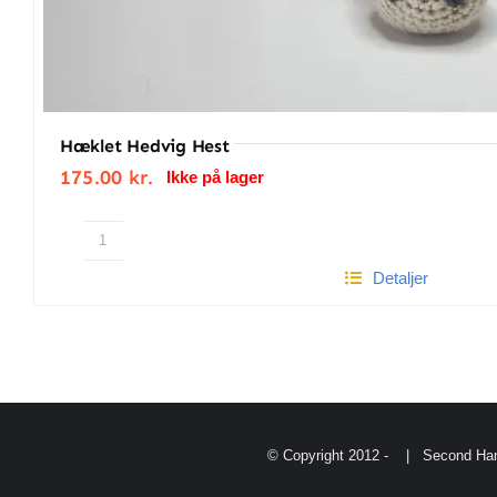
Hæklet Hedvig Hest
175.00
kr.
Ikke på lager
Hæklet
Detaljer
Hedvig
Hest
antal
© Copyright 2012 -
| Second Han