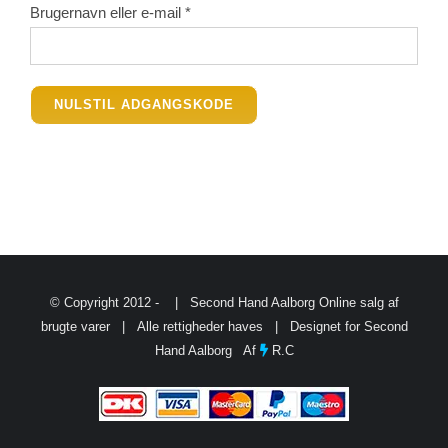
BETINGELSER
Påkrævet
Brugernavn eller e-mail
*
TILBUD
NULSTIL ADGANGSKODE
SENESTE PRODUKTER
KONTAKT
LOGIN
© Copyright 2012 -
| Second Hand Aalborg
Online salg af
brugte varer
| Alle rettigheder haves | Designet for Second
Hand Aalborg Af
R.C