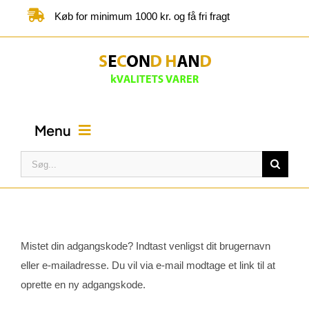
Skip
Køb for minimum 1000 kr. og få fri fragt
to
content
Menu
Søg
efter:
FORSIDE
BUTIK
Mistet din adgangskode? Indtast venligst dit brugernavn
eller e-mailadresse. Du vil via e-mail modtage et link til at
KATEGORIER
oprette en ny adgangskode.