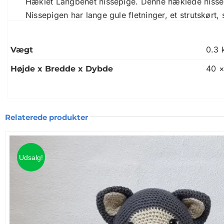
Hæklet Langbenet nissepige. Denne hæklede nissepi
Nissepigen har lange gule fletninger, et strutskørt
0.3 
Vægt
40 ×
Højde x Bredde x Dybde
Relaterede produkter
Udsalg!