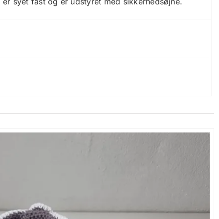
er syet fast og er udstyret med sikkerhedsøjne.