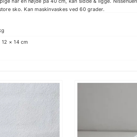
ge har en højde på 40 cm, kan sidde & ligge. Nissehuen 
, store sko. Kan maskinvaskes ved 60 grader.
kg
 12 × 14 cm