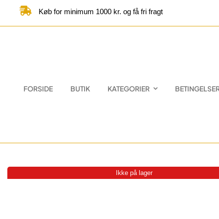
Skip
Køb for minimum 1000 kr. og få fri fragt
to
content
FORSIDE
BUTIK
KATEGORIER
BETINGELSE
Ikke på lager