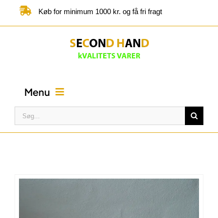
Skip
Køb for minimum 1000 kr. og få fri fragt
to
content
Menu
Søg
efter:
FORSIDE
BUTIK
KATEGORIER