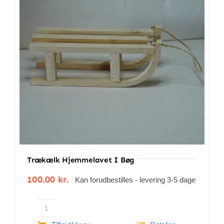
BETINGELSER
TILBUD
SENESTE PRODUKTER
KONTAKT
LOGIN
Trækælk Hjemmelavet I Bøg
100.00
kr.
Kan forudbestilles - levering 3-5 dage
Trækælk