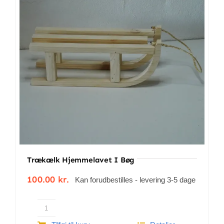
BETINGELSER
TILBUD
SENESTE PRODUKTER
KONTAKT
LOGIN
Trækælk Hjemmelavet I Bøg
100.00
kr.
Kan forudbestilles - levering 3-5 dage
Trækælk