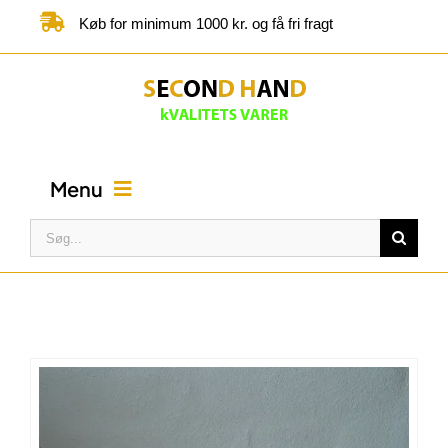
Skip
Køb for minimum 1000 kr. og få fri fragt
to
content
Menu
Søg
efter:
FORSIDE
BUTIK
KATEGORIER