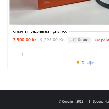
SONY FE 70-200MM F/4G OSS
7,500.00
kr.
9,295.00
Kr.
11% Rabat
Ikke på l
Den
Den
oprindelige
aktuelle
pris
pris
var:
er:
SONY
9,295.00 kr..
7,500.00 kr..
Detaljer
FE
70-
200MM
F/4G
OSS
antal
© Copyright 2012 -
| Second Han