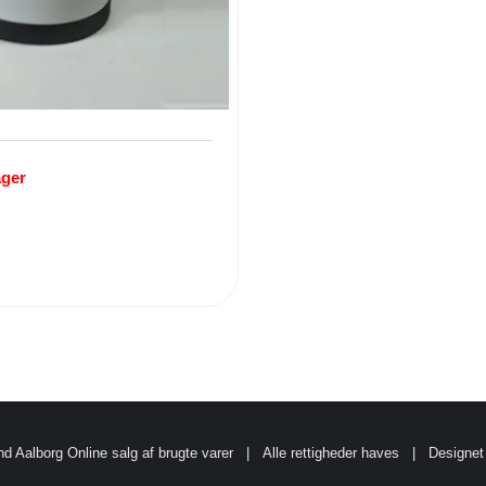
ager
d Aalborg
Online salg af brugte varer
| Alle rettigheder haves | Designet