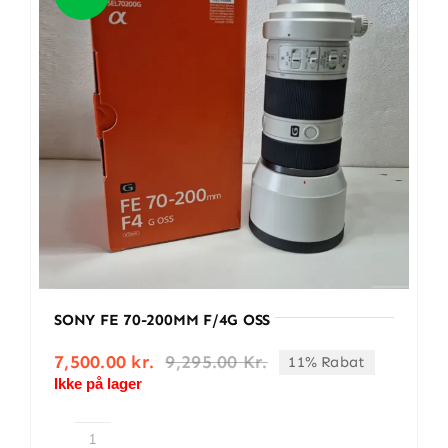
BETINGELSER
TILBUD
SENESTE PRODUKTER
KONTAKT
LOGIN
SONY FE 70-200MM F/4G OSS
7,500.00
kr.
9,295.00
Kr.
11% Rabat
Den
Den
Ikke på lager
oprindelige
aktuelle
pris
pris
var:
er:
9,295.00 kr..
7,500.00 kr..