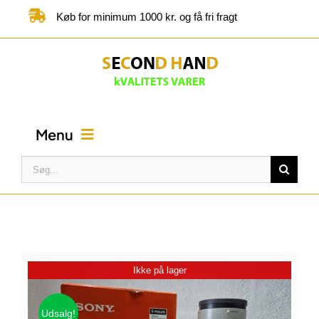
Skip
Køb for minimum 1000 kr. og få fri fragt
to
content
Menu
Søg
efter:
FORSIDE
BUTIK
Ikke på lager
KATEGORIER
Udsalg!