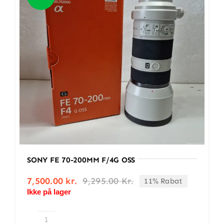
BETINGELSER
TILBUD
SENESTE PRODUKTER
KONTAKT
LOGIN
SONY FE 70-200MM F/4G OSS
7,500.00
kr.
9,295.00
Kr.
11% Rabat
Den
Den
Ikke på lager
oprindelige
aktuelle
pris
pris
var:
er:
9,295.00 kr..
7,500.00 kr..