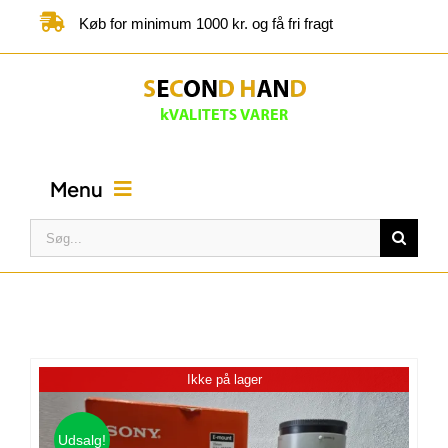
Skip
Køb for minimum 1000 kr. og få fri fragt
to
content
Menu
Søg
efter:
FORSIDE
BUTIK
Ikke på lager
KATEGORIER
Udsalg!