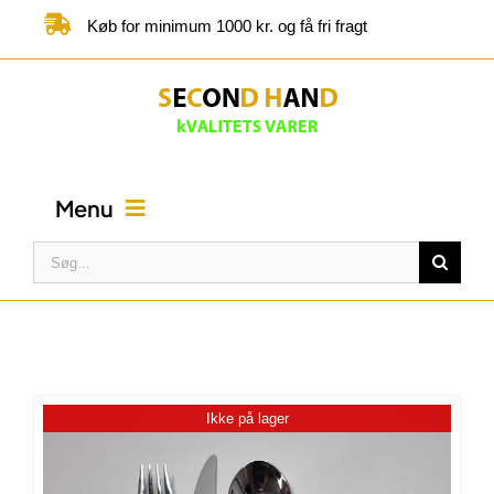
Skip
Køb for minimum 1000 kr. og få fri fragt
to
content
Menu
Søg
efter:
FORSIDE
BUTIK
Ikke på lager
KATEGORIER