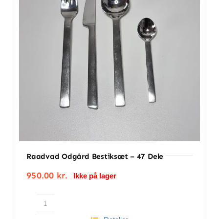
BETINGELSER
TILBUD
SENESTE PRODUKTER
KONTAKT
LOGIN
Raadvad Odgård Bestiksæt – 47 Dele
950.00
kr.
Ikke på lager
Raadvad