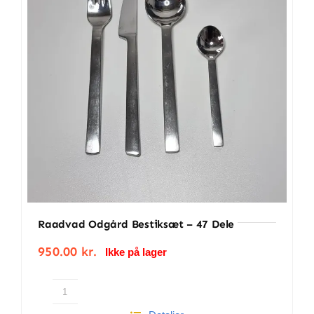
BETINGELSER
TILBUD
SENESTE PRODUKTER
KONTAKT
LOGIN
Raadvad Odgård Bestiksæt – 47 Dele
950.00
kr.
Ikke på lager
Raadvad