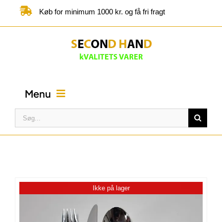
Skip
Køb for minimum 1000 kr. og få fri fragt
to
content
Menu
Søg
efter:
FORSIDE
BUTIK
Ikke på lager
KATEGORIER