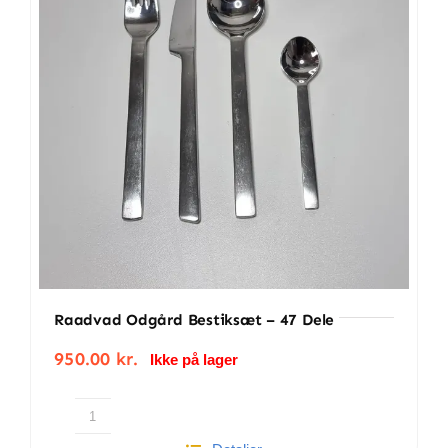
BETINGELSER
TILBUD
SENESTE PRODUKTER
KONTAKT
LOGIN
Raadvad Odgård Bestiksæt – 47 Dele
950.00
kr.
Ikke på lager
Raadvad