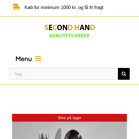
Skip
Køb for minimum 1000 kr. og få fri fragt
to
content
Menu
Søg
efter:
FORSIDE
BUTIK
Ikke på lager
KATEGORIER