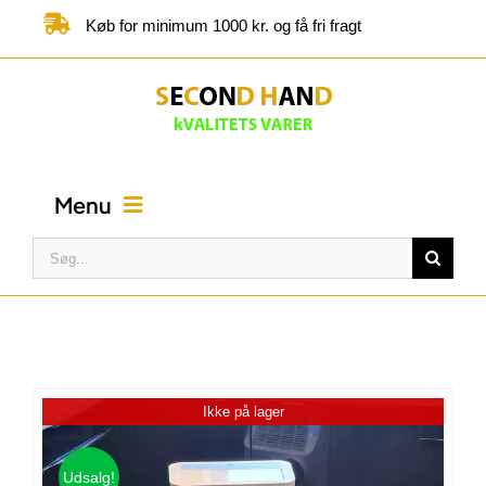
Skip
Køb for minimum 1000 kr. og få fri fragt
to
content
Menu
Søg
efter:
FORSIDE
BUTIK
Ikke på lager
KATEGORIER
Udsalg!