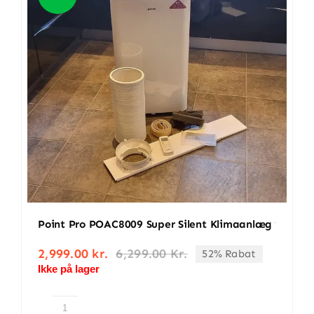
BETINGELSER
TILBUD
SENESTE PRODUKTER
KONTAKT
LOGIN
Point Pro POAC8009 Super Silent Klimaanlæg
2,999.00
kr.
6,299.00
Kr.
52% Rabat
Den
Den
Ikke på lager
oprindelige
aktuelle
pris
pris
var:
er:
6,299.00 kr..
2,999.00 kr..