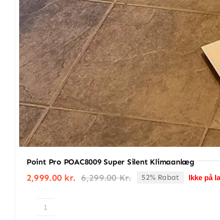
Point Pro POAC8009 Super Silent Klimaanlæg
2,999.00
kr.
6,299.00
Kr.
52% Rabat
Ikke på l
Den
Den
oprindelige
aktuelle
pris
pris
var:
er:
Point
6,299.00 kr..
2,999.00 kr..