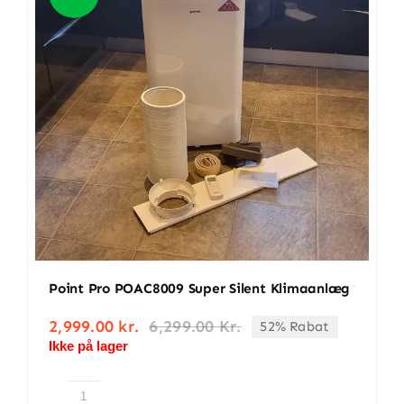
BETINGELSER
TILBUD
SENESTE PRODUKTER
KONTAKT
LOGIN
Point Pro POAC8009 Super Silent Klimaanlæg
2,999.00
kr.
6,299.00
Kr.
52% Rabat
Den
Den
Ikke på lager
oprindelige
aktuelle
pris
pris
var:
er:
6,299.00 kr..
2,999.00 kr..