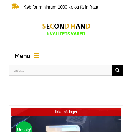
Skip
Køb for minimum 1000 kr. og få fri fragt
to
content
Menu
Søg
efter:
FORSIDE
BUTIK
Ikke på lager
KATEGORIER
Udsalg!