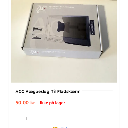
BETINGELSER
TILBUD
SENESTE PRODUKTER
KONTAKT
LOGIN
ACC Vægbeslag Til Fladskærm
50.00
kr.
Ikke på lager
ACC