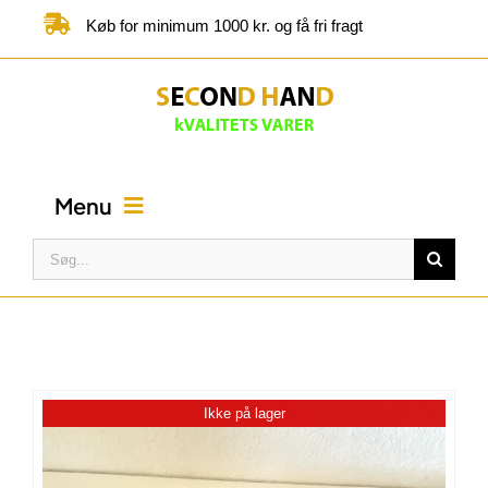
Skip
Køb for minimum 1000 kr. og få fri fragt
to
content
Menu
Søg
efter:
FORSIDE
BUTIK
Ikke på lager
KATEGORIER