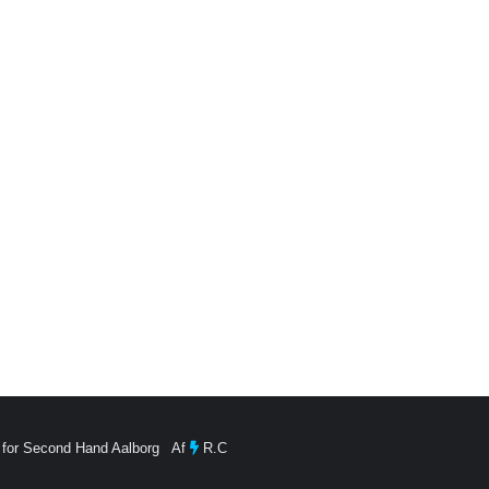
 for Second Hand Aalborg Af
R.C